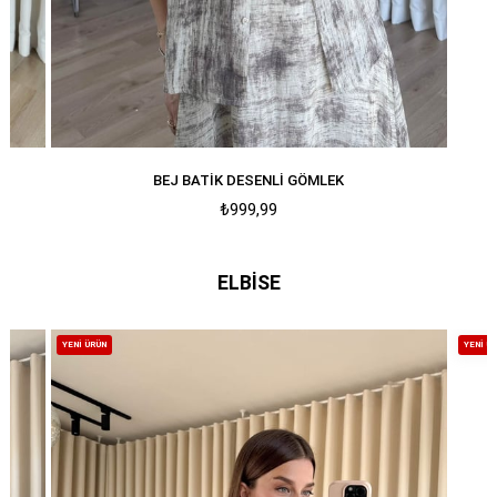
MAVI TAŞLI DÜĞMELI KOT GÖMLEK
₺2.199,99
ELBİSE
YENI ÜRÜN