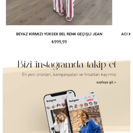
N
ACI KAHVE YÜKSEK BEL KEMERLI BOGY PANTOLON
BEYAZ
₺1.099,99