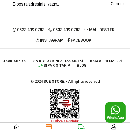
Gönder
0533 409 0783
0533 409 0783
MAİL DESTEK
INSTAGRAM
FACEBOOK
HAKKIMIZDA
K.V.K.K. AYDINLATMA METNI
KARGO İŞLEMLERI
SIPARIŞ TAKIP
BLOG
© 2024 SUE STORE. - All rights reserved