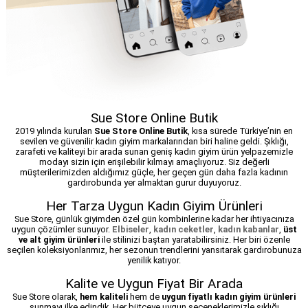
Sue Store Online Butik
2019 yılında kurulan
Sue Store Online Butik
, kısa sürede Türkiye’nin en
sevilen ve güvenilir kadın giyim markalarından biri haline geldi. Şıklığı,
zarafeti ve kaliteyi bir arada sunan geniş kadın giyim ürün yelpazemizle
modayı sizin için erişilebilir kılmayı amaçlıyoruz. Siz değerli
müşterilerimizden aldığımız güçle, her geçen gün daha fazla kadının
gardırobunda yer almaktan gurur duyuyoruz.
Her Tarza Uygun Kadın Giyim Ürünleri
Sue Store, günlük giyimden özel gün kombinlerine kadar her ihtiyacınıza
uygun çözümler sunuyor.
Elbiseler
,
kadın ceketler
,
kadın kabanlar
,
üst
ve alt giyim ürünleri
ile stilinizi baştan yaratabilirsiniz. Her biri özenle
seçilen koleksiyonlarımız, her sezonun trendlerini yansıtarak gardırobunuza
yenilik katıyor.
Kalite ve Uygun Fiyat Bir Arada
Sue Store olarak,
hem kaliteli
hem de
uygun fiyatlı kadın giyim ürünleri
sunmayı ilke edindik. Her bütçeye uygun seçeneklerimizle şıklığı