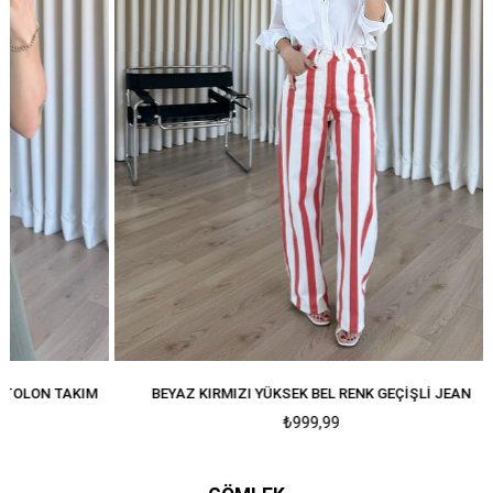
TAKIM
BEYAZ KIRMIZI YÜKSEK BEL RENK GEÇIŞLI JEAN
₺999,99
GÖMLEK