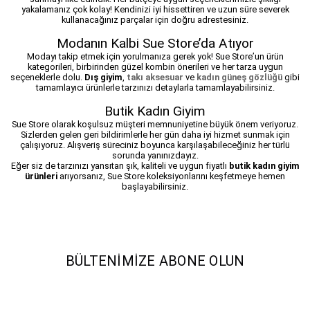
yakalamanız çok kolay! Kendinizi iyi hissettiren ve uzun süre severek
kullanacağınız parçalar için doğru adrestesiniz.
Modanın Kalbi Sue Store’da Atıyor
Modayı takip etmek için yorulmanıza gerek yok! Sue Store’un ürün
kategorileri, birbirinden güzel kombin önerileri ve her tarza uygun
seçeneklerle dolu.
Dış giyim
,
takı aksesuar
ve
kadın güneş gözlüğü
gibi
tamamlayıcı ürünlerle tarzınızı detaylarla tamamlayabilirsiniz.
Butik Kadın Giyim
Sue Store olarak koşulsuz müşteri memnuniyetine büyük önem veriyoruz.
Sizlerden gelen geri bildirimlerle her gün daha iyi hizmet sunmak için
çalışıyoruz. Alışveriş süreciniz boyunca karşılaşabileceğiniz her türlü
sorunda yanınızdayız.
Eğer siz de tarzınızı yansıtan şık, kaliteli ve uygun fiyatlı
butik kadın giyim
ürünleri
arıyorsanız, Sue Store koleksiyonlarını keşfetmeye hemen
başlayabilirsiniz.
BÜLTENIMIZE ABONE OLUN