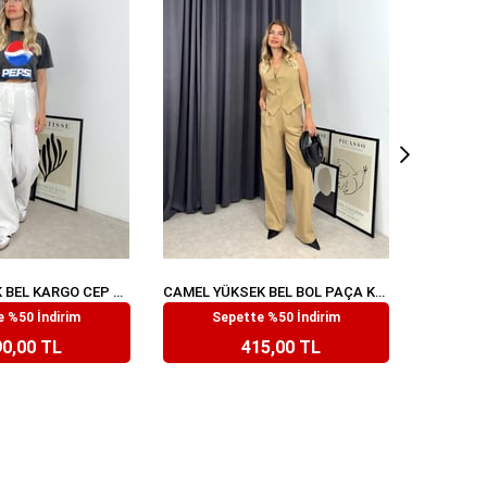
BEYAZ YÜKSEK BEL KARGO CEP PANTOLON
CAMEL YÜKSEK BEL BOL PAÇA KETEN PANTOLON
 %50 İndirim
Sepette %50 İndirim
379,99
₺829,99
0,00 TL
415,00 TL