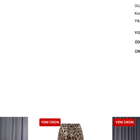
Ürü
Ku
Yık
tal
Y
ÖD
ÜR
YENI ÜRÜN
YENI ÜRÜN