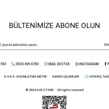
BÜLTENIMIZE ABONE OLUN
Gö
0783
0533 409 0783
MAİL DESTEK
INSTAGRAM
F
K.V.K.K. AYDINLATMA METNI
KARGO İŞLEMLERI
SIPARIŞ TAK
© 2024 SUE STORE. - All rights reserved