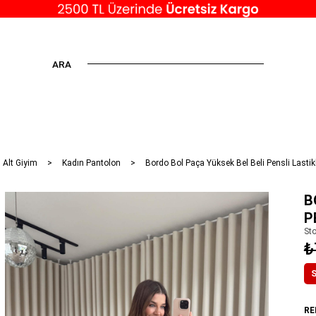
ARA
 Alt Giyim
Kadın Pantolon
Bordo Bol Paça Yüksek Bel Beli Pensli Lastik
B
P
St
₺
S
RE