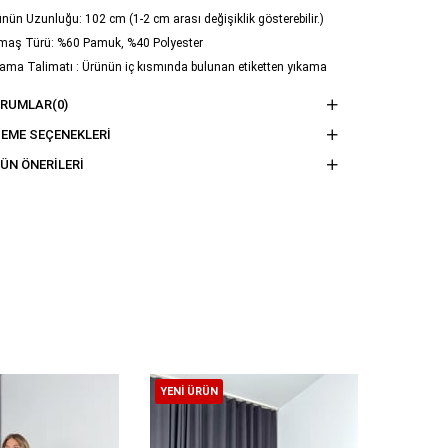
nün Uzunluğu: 102 cm (1-2 cm arası değişiklik gösterebilir.)
maş Türü: %60 Pamuk, %40 Polyester
ama Talimatı : Ürünün iç kısmında bulunan etiketten yıkama
imatına ulaşabilirsiniz.
ORUMLAR
(0)
EME SEÇENEKLERI
ÜN ÖNERILERI
YENI ÜRÜN