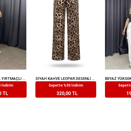
İNDIGO YÜKSEK BEL YIRTMAÇLI MODAL EŞOFMAN ALTI
SIYAH KAHVE LEOPAR DESENLI BELI LASTIKLI PANTOLON
 İndirim
Sepette %50 İndirim
Sepette
99
₺639,99
₺
0 TL
320,00 TL
19