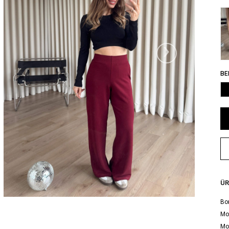
›
BE
ÜR
Bor
Mod
Mo