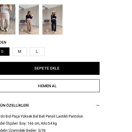
DEN
S
M
L
ÜN ÖZELLIKLERI
do Bol Paça Yüksek Bel Beli Pensli Lastikli Pantolon
el Ölçüleri: Boy: 166 cm, Kilo:54 kg
delin Üzerindeki Beden: S/36