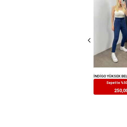
Sepette %50
₺499,
250,0