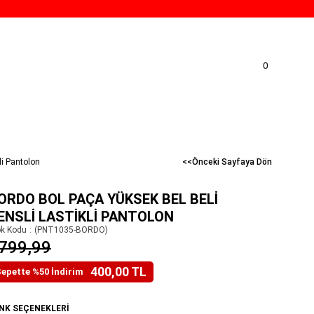
0
li Pantolon
<<Önceki Sayfaya Dön
ORDO BOL PAÇA YÜKSEK BEL BELI
ENSLI LASTIKLI PANTOLON
ok Kodu
(PNT1035-BORDO)
799,99
400,00 TL
epette %50 İndirim
NK SEÇENEKLERI