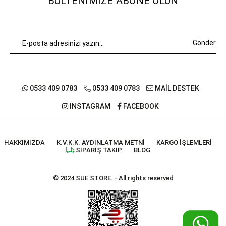
BÜLTENIMIZE ABONE OLUN
Gönder
0533 409 0783
0533 409 0783
MAİL DESTEK
INSTAGRAM
FACEBOOK
HAKKIMIZDA
K.V.K.K. AYDINLATMA METNI
KARGO İŞLEMLERI
SIPARIŞ TAKIP
BLOG
© 2024 SUE STORE. - All rights reserved