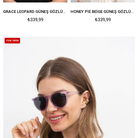
GRACE LEOPARD GÜNEŞ GÖZLÜĞÜ
HONEY PIE BEIGE GÜNEŞ GÖZLÜĞÜ
₺339,99
₺339,99
YENI ÜRÜN