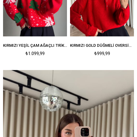
KIRMIZI YEŞIL ÇAM AĞAÇLI TRIKO KAZAK
KIRMIZI GOLD DÜĞMELI OVERSIZE TRIKO KAZAK
₺1.099,99
₺999,99