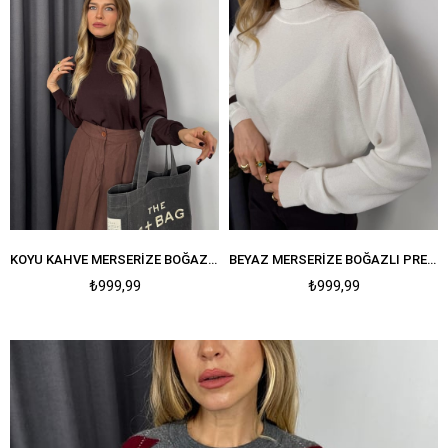
KOYU KAHVE MERSERIZE BOĞAZLI PREMIUM KAZAK
BEYAZ MERSERIZE BOĞAZLI PREMIUM KAZAK
₺999,99
₺999,99