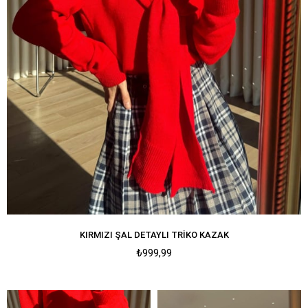
KIRMIZI ŞAL DETAYLI TRIKO KAZAK
₺999,99