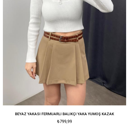
BEYAZ YAKASI FERMUARLI BALIKÇI YAKA YUMOŞ KAZAK
₺799,99