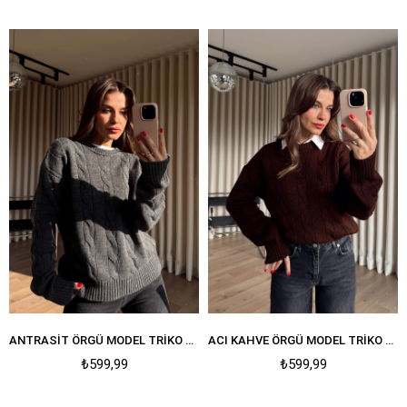
ANTRASIT ÖRGÜ MODEL TRIKO KAZAK
ACI KAHVE ÖRGÜ MODEL TRIKO KAZAK
₺599,99
₺599,99