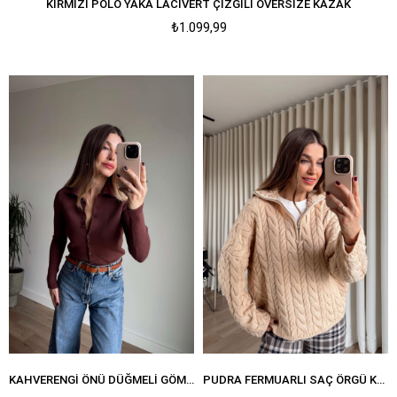
KIRMIZI POLO YAKA LACIVERT ÇIZGILI OVERSIZE KAZAK
₺1.099,99
KAHVERENGI ÖNÜ DÜĞMELI GÖMLEK YAKA KAZAK
PUDRA FERMUARLI SAÇ ÖRGÜ KAZAK