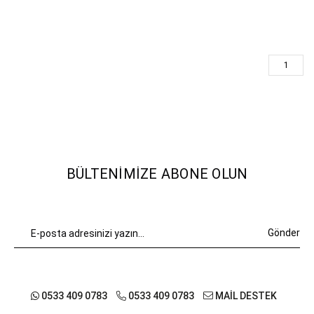
1
BÜLTENIMIZE ABONE OLUN
Gönder
0533 409 0783
0533 409 0783
MAİL DESTEK