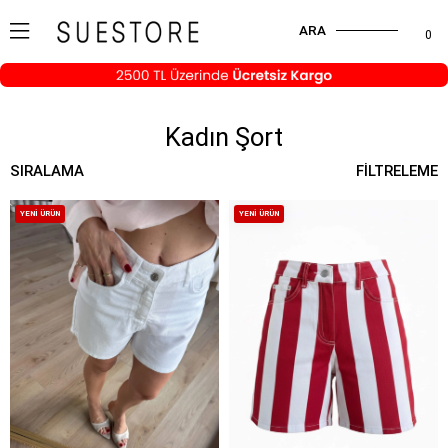
ARA
0
Kadın Şort
SIRALAMA
FILTRELEME
YENI ÜRÜN
YENI ÜRÜN