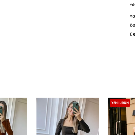
Yık
tal
Y
ÖD
ÜR
YENI ÜRÜN