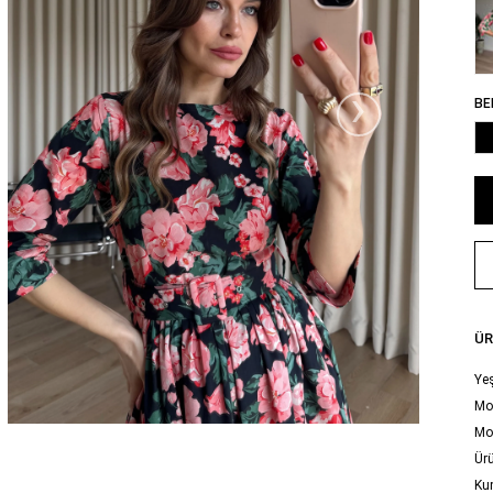
›
BE
ÜR
Yeş
Mod
Mo
Ürü
Ku