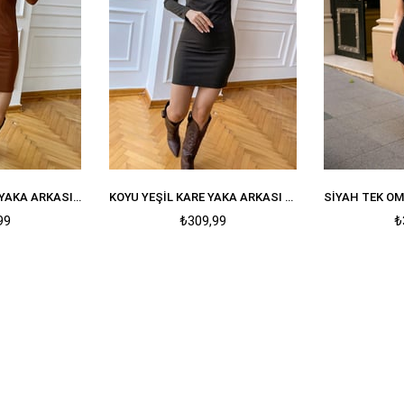
KOYU KAHVE KARE YAKA ARKASII FERMUARLI VATKALI ELBISE
KOYU YEŞIL KARE YAKA ARKASI FERMUARLI VATKALI ELBISE
99
₺309,99
₺