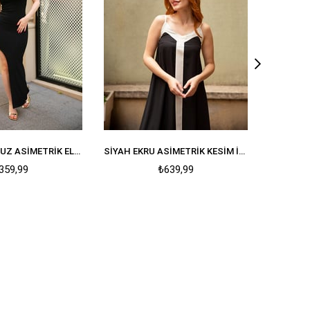
SIYAH TEK OMUZ ASIMETRIK ELBISE
SIYAH EKRU ASIMETRIK KESIM İP ASKILI ASTARLI ŞIFON ELBISE
359,99
₺639,99