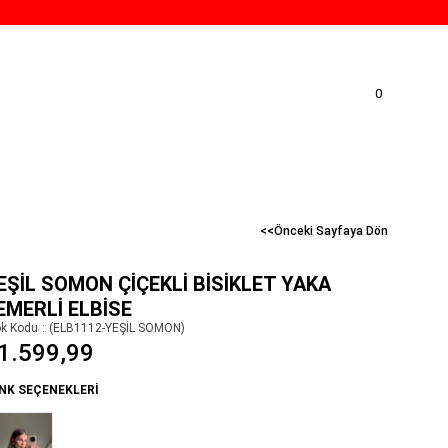
0
<<Önceki Sayfaya Dön
EŞIL SOMON ÇIÇEKLI BISIKLET YAKA
EMERLI ELBISE
ok Kodu
(ELB1112-YEŞİL SOMON)
1.599,99
NK SEÇENEKLERI