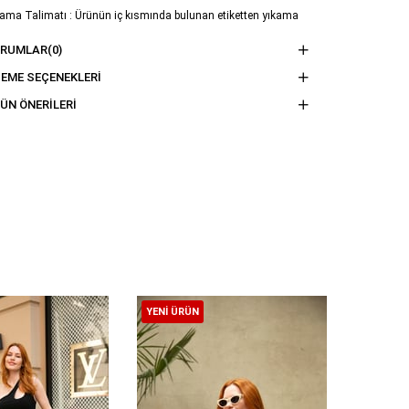
ama Talimatı : Ürünün iç kısmında bulunan etiketten yıkama
imatına ulaşabilirsiniz.
ORUMLAR
(0)
EME SEÇENEKLERI
ÜN ÖNERILERI
YENI ÜRÜN
YENI ÜR