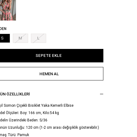
DEN
S
M
L
ÜN ÖZELLIKLERI
il Somon Çiçekli Bisiklet Yaka Kemerli Elbise
el Ölçüleri: Boy: 166 cm, Kilo:54 kg
delin Üzerindeki Beden: S/36
nün Uzunluğu: 120 cm (1-2 cm arası değişiklik gösterebilir.)
maş Türü: Pamuk