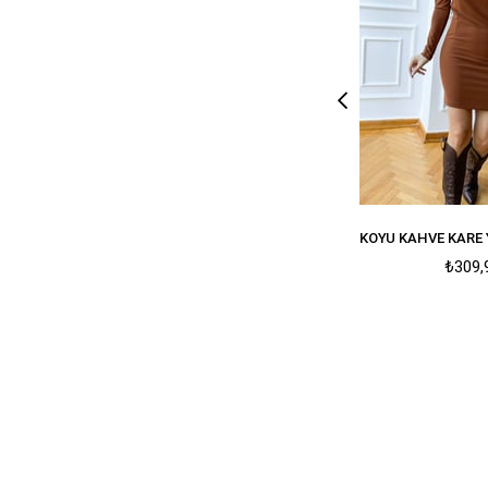
₺309,