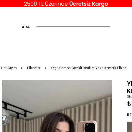
ARA
 Üst Giyim
Elbiseler
Yeşil Somon Çiçekli Bisiklet Yaka Kemerli Elbise
Y
K
St
₺
RE