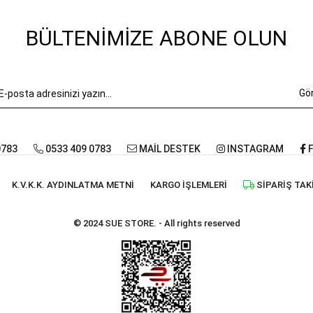
BÜLTENIMIZE ABONE OLUN
Gö
0783
0533 409 0783
MAİL DESTEK
INSTAGRAM
F
K.V.K.K. AYDINLATMA METNI
KARGO İŞLEMLERI
SIPARIŞ TAK
© 2024 SUE STORE. - All rights reserved