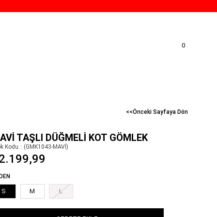
0
<<Önceki Sayfaya Dön
AVI TAŞLI DÜĞMELI KOT GÖMLEK
ok Kodu
(GMK1043-MAVİ)
2.199,99
DEN
S
M
L