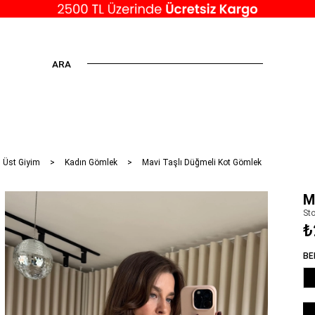
ARA
 Üst Giyim
Kadın Gömlek
Mavi Taşlı Düğmeli Kot Gömlek
M
St
₺
BE