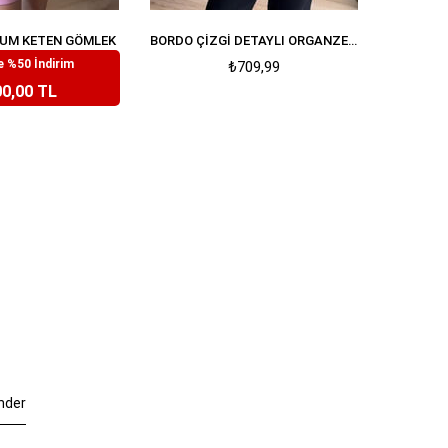
UM KETEN GÖMLEK
BORDO ÇIZGI DETAYLI ORGANZE OVERSIZE PREMIUM GÖMLEK
 %50 İndirim
799,99
₺709,99
0,00 TL
nder