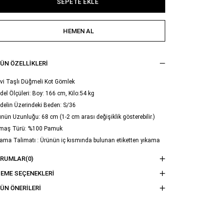
ÜN ÖZELLIKLERI
vi Taşlı Düğmeli Kot Gömlek
el Ölçüleri: Boy: 166 cm, Kilo:54 kg
delin Üzerindeki Beden: S/36
nün Uzunluğu: 68 cm (1-2 cm arası değişiklik gösterebilir.)
maş Türü: %100 Pamuk
ama Talimatı : Ürünün iç kısmında bulunan etiketten yıkama
imatına ulaşabilirsiniz.
ORUMLAR
(0)
EME SEÇENEKLERI
ÜN ÖNERILERI