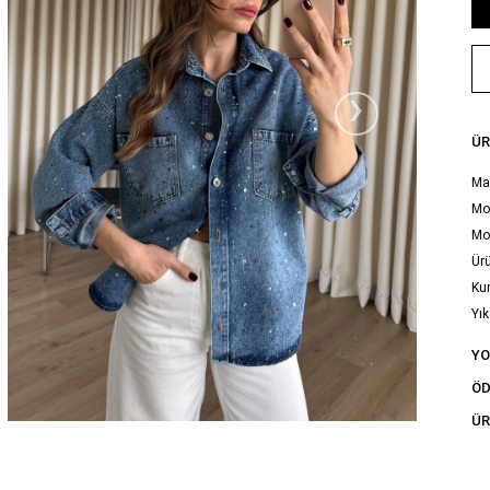
›
ÜR
Ma
Mod
Mo
Ürü
Ku
Yık
tal
Y
ÖD
ÜR