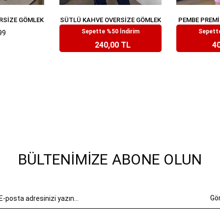
RSIZE GÖMLEK
SÜTLÜ KAHVE OVERSIZE GÖMLEK
PEMBE PREMI
Sepette %50 İndirim
Sepette
99
₺479,99
₺
240,00 TL
40
BÜLTENIMIZE ABONE OLUN
Gö