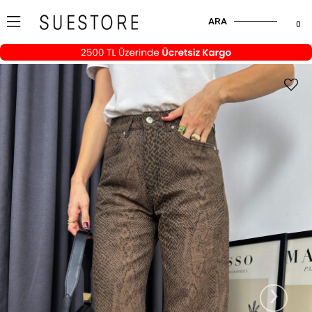
ARA
0
›