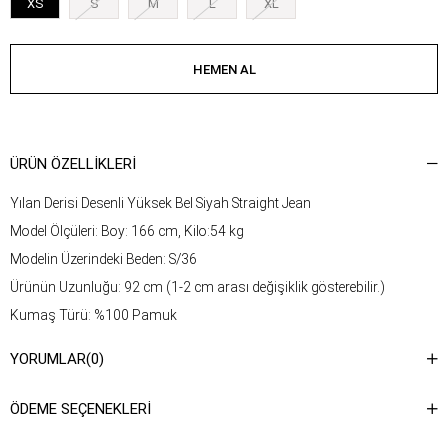
XS
S
M
L
XL
ÜRÜN ÖZELLIKLERI
Yılan Derisi Desenli Yüksek Bel Siyah Straight Jean
Model Ölçüleri: Boy: 166 cm, Kilo:54 kg
Modelin Üzerindeki Beden: S/36
Ürünün Uzunluğu: 92 cm (1-2 cm arası değişiklik gösterebilir.)
Kumaş Türü: %100 Pamuk
Yıkama Talimatı : Ürünün iç kısmında bulunan aetiketten yıkama
YORUMLAR
(0)
talimatına ulaşabilirsiniz.
ÖDEME SEÇENEKLERI