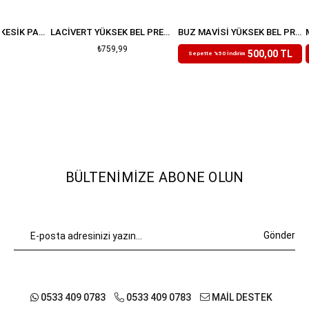
LACIVERT BOYFIT KESIK PAÇA JEAN
LACIVERT YÜKSEK BEL PREMIUM JEAN
BUZ MAVISI YÜKSEK BEL PREMIUM BALON JEAN
₺759,99
₺999,99
500,00 TL
Sepette %50 İndirim
BÜLTENIMIZE ABONE OLUN
Gönder
0533 409 0783
0533 409 0783
MAİL DESTEK