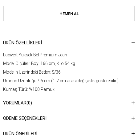
ÜRÜN ÖZELLIKLERI
Lacivert Yüksek Bel Premium Jean
Model Ölçüleri: Boy: 166 cm, Kilo:54 kg
Modelin Üzerindeki Beden: S/36
Ürünün Uzunluğu: 95 cm (1-2 cm arası değişiklik gösterebilir.)
Kumaş Türü: %100 Pamuk
Yıkama Talimatı : Ürünün iç kısmında bulunan aetiketten yıkama
YORUMLAR
(0)
talimatına ulaşabilirsiniz.
ÖDEME SEÇENEKLERI
ÜRÜN ÖNERILERI