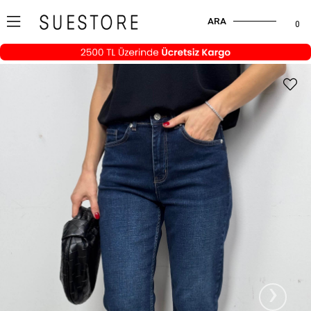
ARA
0
›