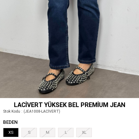
LACIVERT YÜKSEK BEL PREMIUM JEAN
Stok Kodu
(JEA1008-LACİVERT)
BEDEN
XS
S
M
L
XL