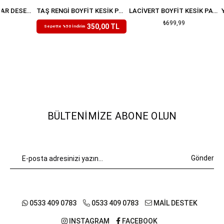
KAHVERENGI LEOPAR DESENLI PALAZZO JEAN
TAŞ RENGI BOYFIT KESIK PAÇA JEAN
LACIVERT BOYFIT KESIK PAÇA JEAN
₺699,99
₺699,99
350,00 TL
Sepette %50 İndirim
BÜLTENIMIZE ABONE OLUN
Gönder
0533 409 0783
0533 409 0783
MAİL DESTEK
INSTAGRAM
FACEBOOK