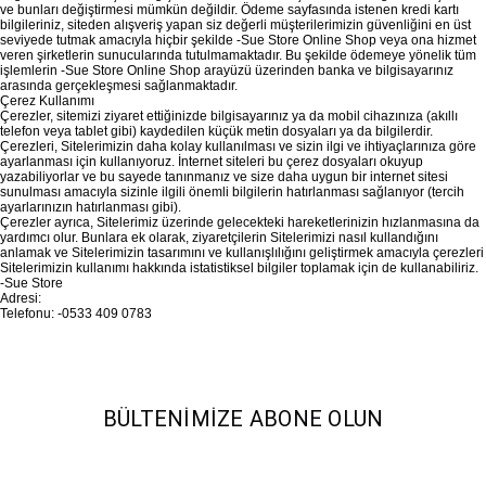
ve bunları değiştirmesi mümkün değildir. Ödeme sayfasında istenen kredi kartı
bilgileriniz, siteden alışveriş yapan siz değerli müşterilerimizin güvenliğini en üst
seviyede tutmak amacıyla hiçbir şekilde -Sue Store Online Shop veya ona hizmet
veren şirketlerin sunucularında tutulmamaktadır. Bu şekilde ödemeye yönelik tüm
işlemlerin -Sue Store Online Shop arayüzü üzerinden banka ve bilgisayarınız
arasında gerçekleşmesi sağlanmaktadır.
Çerez Kullanımı
Çerezler, sitemizi ziyaret ettiğinizde bilgisayarınız ya da mobil cihazınıza (akıllı
telefon veya tablet gibi) kaydedilen küçük metin dosyaları ya da bilgilerdir.
Çerezleri, Sitelerimizin daha kolay kullanılması ve sizin ilgi ve ihtiyaçlarınıza göre
ayarlanması için kullanıyoruz. İnternet siteleri bu çerez dosyaları okuyup
yazabiliyorlar ve bu sayede tanınmanız ve size daha uygun bir internet sitesi
sunulması amacıyla sizinle ilgili önemli bilgilerin hatırlanması sağlanıyor (tercih
ayarlarınızın hatırlanması gibi).
Çerezler ayrıca, Sitelerimiz üzerinde gelecekteki hareketlerinizin hızlanmasına da
yardımcı olur. Bunlara ek olarak, ziyaretçilerin Sitelerimizi nasıl kullandığını
anlamak ve Sitelerimizin tasarımını ve kullanışlılığını geliştirmek amacıyla çerezleri
Sitelerimizin kullanımı hakkında istatistiksel bilgiler toplamak için de kullanabiliriz.
-Sue Store
Adresi:
Telefonu: -0533 409 0783
BÜLTENIMIZE ABONE OLUN