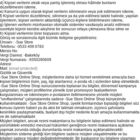
d) Kişisel verilerin eksik veya yanlış işlenmiş olması hâlinde bunların
düzeltilmesini isteme,
e) Kanun'a uygun olarak kişisel verilerin silinmesini veya yok edilmesini isteme,
f) Kişisel verilerin düzeltilmesi, silinmesi ya da yok edilmesi talebi halinde; yapılan
işlemlerin, kişisel verilerin aktarıldığı üçüncü kişilere bildirilmesini isteme,
g) İşlenen verilerin münhasıran otomatik sistemler vasıtasıyla analiz edilmesi
suretiyle kişinin kendisi aleyhine bir sonucun ortaya çıkmasına itiraz etme ve
h) Kişisel verilerinin birer kopyasını alma.
Görüş ve sorularınızla ilgili bizimle iletişime geçebilirsiniz.
Ünvanı : -Sue Store
Telefonu: -0533 409 0783
Mersis No:
Vergi Dairesi: -Bakırköy
Vergi Numarası: -9350280609
Adresi:
Mail:
[email protected]
Gizlilik ve Güvenlik
-Sue Store Online Shop, müşterilerine daha iyi hizmet verebilmek amacıyla bazı
kişisel bilgilerinizi (isim, yaş, ilgi alanlarınız, e-posta vb.) sizlerden talep etmektedir.
-Sue Store Online Shop sunucularında toplanan bu bilgiler, dönemsel kampanya
çalışmaları, müşteri profillerine yönelik özel promosyon faaliyetlerinin
kurgulanması ve istenmeyen e-postaların iletilmemesine yönelik müşteri
"sınıflandırma" çalışmalarında sadece -Sue Store Online Shop bünyesinde
kullanılmaktadır. -Sue Store Online Shop, üyelik formlarından topladığı bilgileri söz
konusu üyenin haberi ya da aksi bir talimatı olmaksızın, üçüncü şahıslarla
kesinlikle paylaşmamakta, faaliyet dışı hiçbir nedenle ticari amaçla kullanmamakta
ve de satmamaktadır.
Müşteri bilgileri, ancak resmi makamlarca bu bilgilerin talep edilmesi halinde ve
yürürlükteki emredici mevzuat hükümleri gereğince resmi makamlara açıklama
yapmak zorunda olduğu durumlarda resmi makamlara açıklanabilecektir.
Müşterinin sisteme girdiği tüm bilgilere sadece müşteri ulaşabilmekte ve bu
bilgileri sadece müşteri değiştirebilmektedir. Bir başkasının bu bilgilere ulaşması