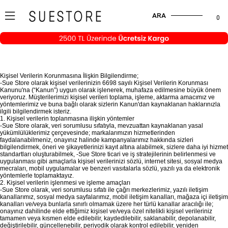
ARA
0
Kişisel Verilerin Korunmasına İlişkin Bilgilendirme;
-Sue Store olarak kişisel verilerinizin 6698 sayılı Kişisel Verilerin Korunması
Kanunu'na (“Kanun”) uygun olarak işlenerek, muhafaza edilmesine büyük önem
veriyoruz. Müşterilerimizi kişisel verileri toplama, işleme, aktarma amacımız ve
yöntemlerimiz ve buna bağlı olarak sizlerin Kanun'dan kaynaklanan haklarınızla
ilgili bilgilendirmek isteriz.
1. Kişisel verilerin toplanmasına ilişkin yöntemler
-Sue Store olarak, veri sorumlusu sıfatıyla, mevzuattan kaynaklanan yasal
yükümlülüklerimiz çerçevesinde; markalarımızın hizmetlerinden
faydalanabilmeniz, onayınız halinde kampanyalarımız hakkında sizleri
bilgilendirmek, öneri ve şikayetlerinizi kayıt altına alabilmek, sizlere daha iyi hizmet
standartları oluşturabilmek, -Sue Store ticari ve iş stratejilerinin belirlenmesi ve
uygulanması gibi amaçlarla kişisel verilerinizi sözlü, internet sitesi, sosyal medya
mecraları, mobil uygulamalar ve benzeri vasıtalarla sözlü, yazılı ya da elektronik
yöntemlerle toplamaktayız.
2. Kişisel verilerin işlenmesi ve işleme amaçları
-Sue Store olarak, veri sorumlusu sıfatı ile çağrı merkezlerimiz, yazılı iletişim
kanallarımız, sosyal medya sayfalarımız, mobil iletişim kanalları, mağaza içi iletişim
kanalları ve/veya bunlarla sınırlı olmamak üzere her türlü kanallar aracılığı ile;
onayınız dahilinde elde ettiğimiz kişisel ve/veya özel nitelikli kişisel verileriniz
tamamen veya kısmen elde edilebilir, kaydedilebilir, saklanabilir, depolanabilir,
değiştirilebilir, güncellenebilir, periyodik olarak kontrol edilebilir, yeniden