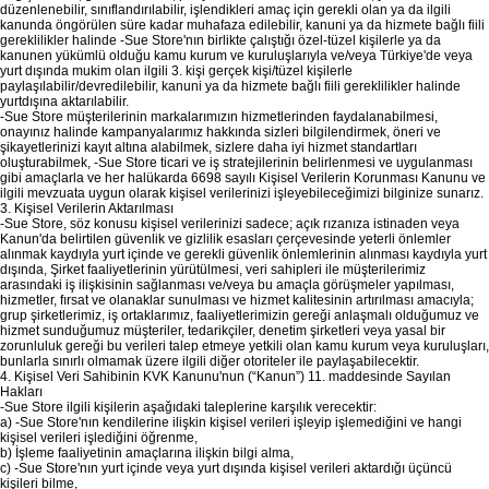
düzenlenebilir, sınıflandırılabilir, işlendikleri amaç için gerekli olan ya da ilgili
kanunda öngörülen süre kadar muhafaza edilebilir, kanuni ya da hizmete bağlı fiili
gereklilikler halinde -Sue Store'nın birlikte çalıştığı özel-tüzel kişilerle ya da
kanunen yükümlü olduğu kamu kurum ve kuruluşlarıyla ve/veya Türkiye'de veya
yurt dışında mukim olan ilgili 3. kişi gerçek kişi/tüzel kişilerle
paylaşılabilir/devredilebilir, kanuni ya da hizmete bağlı fiili gereklilikler halinde
yurtdışına aktarılabilir.
-Sue Store müşterilerinin markalarımızın hizmetlerinden faydalanabilmesi,
onayınız halinde kampanyalarımız hakkında sizleri bilgilendirmek, öneri ve
şikayetlerinizi kayıt altına alabilmek, sizlere daha iyi hizmet standartları
oluşturabilmek, -Sue Store ticari ve iş stratejilerinin belirlenmesi ve uygulanması
gibi amaçlarla ve her halükarda 6698 sayılı Kişisel Verilerin Korunması Kanunu ve
ilgili mevzuata uygun olarak kişisel verilerinizi işleyebileceğimizi bilginize sunarız.
3. Kişisel Verilerin Aktarılması
-Sue Store, söz konusu kişisel verilerinizi sadece; açık rızanıza istinaden veya
Kanun'da belirtilen güvenlik ve gizlilik esasları çerçevesinde yeterli önlemler
alınmak kaydıyla yurt içinde ve gerekli güvenlik önlemlerinin alınması kaydıyla yurt
dışında, Şirket faaliyetlerinin yürütülmesi, veri sahipleri ile müşterilerimiz
arasındaki iş ilişkisinin sağlanması ve/veya bu amaçla görüşmeler yapılması,
hizmetler, fırsat ve olanaklar sunulması ve hizmet kalitesinin artırılması amacıyla;
grup şirketlerimiz, iş ortaklarımız, faaliyetlerimizin gereği anlaşmalı olduğumuz ve
hizmet sunduğumuz müşteriler, tedarikçiler, denetim şirketleri veya yasal bir
zorunluluk gereği bu verileri talep etmeye yetkili olan kamu kurum veya kuruluşları,
bunlarla sınırlı olmamak üzere ilgili diğer otoriteler ile paylaşabilecektir.
4. Kişisel Veri Sahibinin KVK Kanunu'nun (“Kanun”) 11. maddesinde Sayılan
Hakları
-Sue Store ilgili kişilerin aşağıdaki taleplerine karşılık verecektir:
a) -Sue Store'nın kendilerine ilişkin kişisel verileri işleyip işlemediğini ve hangi
kişisel verileri işlediğini öğrenme,
b) İşleme faaliyetinin amaçlarına ilişkin bilgi alma,
c) -Sue Store'nın yurt içinde veya yurt dışında kişisel verileri aktardığı üçüncü
kişileri bilme,