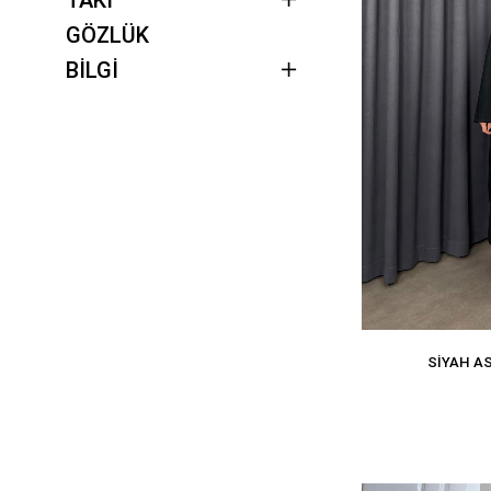
GÖZLÜK
BİLGİ
SIYAH A