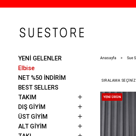
YENİ GELENLER
Anasayfa
Sue S
Elbise
NET %50 İNDİRİM
BEST SELLERS
TAKIM
YENI ÜRÜN
DIŞ GİYİM
ÜST GİYİM
ALT GİYİM
TAKI