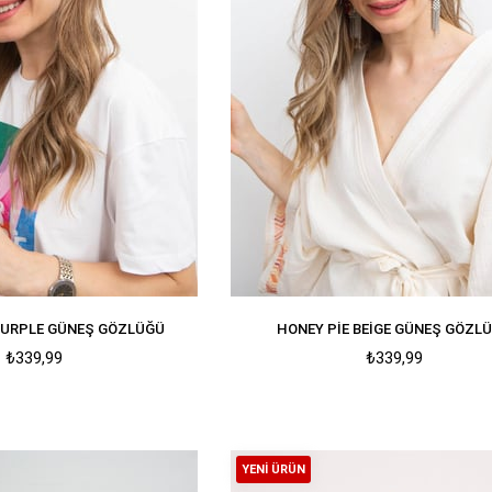
 PURPLE GÜNEŞ GÖZLÜĞÜ
HONEY PIE BEIGE GÜNEŞ GÖZL
₺339,99
₺339,99
YENI ÜRÜN