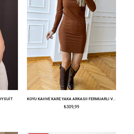
ODYSUIT
KOYU KAHVE KARE YAKA ARKASII FERMUARLI VATKALI ELBISE
₺309,99