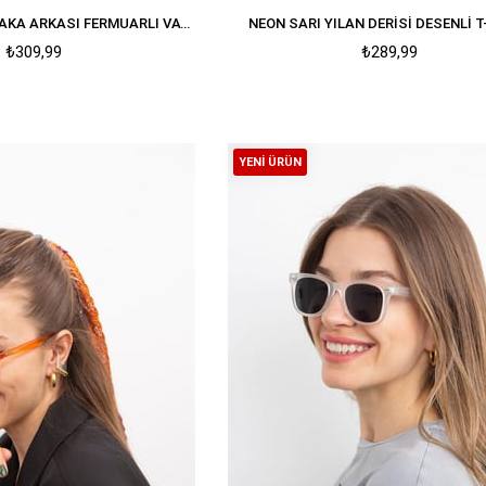
KOYU YEŞIL KARE YAKA ARKASI FERMUARLI VATKALI ELBISE
NEON SARI YILAN DERISI DESENLI 
₺309,99
₺289,99
YENI ÜRÜN