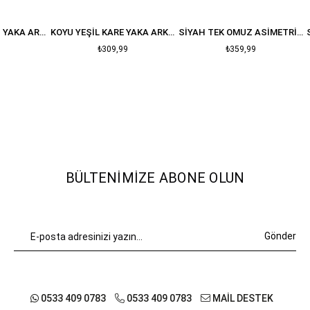
KOYU KAHVE KARE YAKA ARKASII FERMUARLI VATKALI ELBISE
KOYU YEŞIL KARE YAKA ARKASI FERMUARLI VATKALI ELBISE
SIYAH TEK OMUZ ASIMETRIK ELBISE
₺309,99
₺359,99
BÜLTENIMIZE ABONE OLUN
Gönder
0533 409 0783
0533 409 0783
MAİL DESTEK