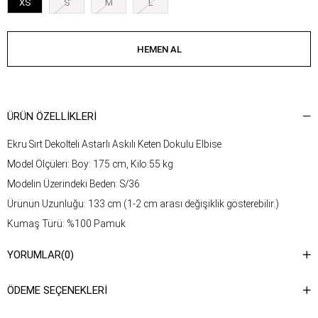
XS
S
M
L
ÜRÜN ÖZELLIKLERI
Ekru Sırt Dekolteli Astarlı Askılı Keten Dokulu Elbise
Model Ölçüleri: Boy: 175 cm, Kilo:55 kg
Modelin Üzerindeki Beden: S/36
Ürünün Uzunluğu: 133 cm (1-2 cm arası değişiklik gösterebilir.)
Kumaş Türü: %100 Pamuk
Yıkama Talimatı : Ürünün iç kısmında bulunan etiketten yıkama
YORUMLAR
(0)
talimatına ulaşabilirsiniz.
ÖDEME SEÇENEKLERI
Kumaş Tipi
Dokuma
Kalıp
Basic