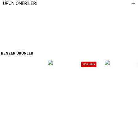
ÜRÜN ÖNERILERI
Kol Tipi
Askılı
Desen
Desensiz
Boy / Ölçü
Maksi
Boy
Maksi
Stil
Günlük
BENZER ÜRÜNLER
Cinsiyet
Kadın
YENI ÜRÜN
Kol Boyu
Askılı
Yaka Tipi
V Yaka
Astar Durumu
Astarlı
Materyal
%100 Pamuk
Ortam
Gündüz / Gece