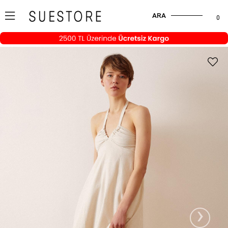
ARA
0
›