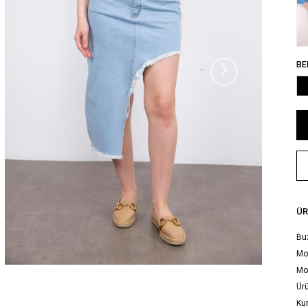
›
BE
ÜR
Buz
Mod
Mo
Ürü
Ku