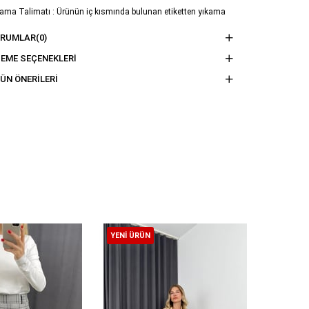
ama Talimatı : Ürünün iç kısmında bulunan etiketten yıkama
imatına ulaşabilirsiniz.
ORUMLAR
(0)
EME SEÇENEKLERI
ÜN ÖNERILERI
YENI ÜRÜN
YENI ÜR