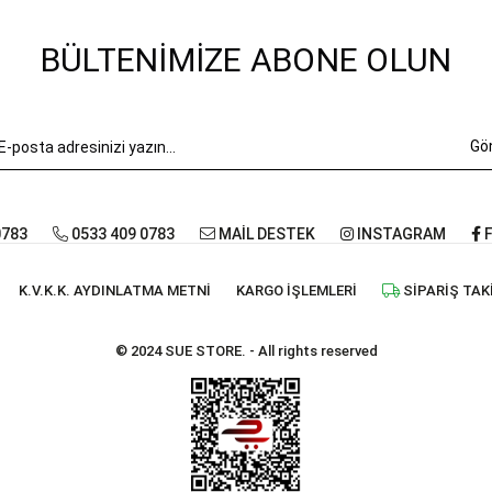
BÜLTENIMIZE ABONE OLUN
Gö
0783
0533 409 0783
MAİL DESTEK
INSTAGRAM
F
K.V.K.K. AYDINLATMA METNI
KARGO İŞLEMLERI
SIPARIŞ TAK
© 2024 SUE STORE. - All rights reserved