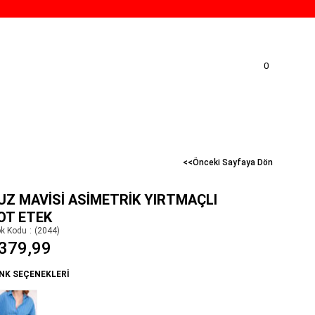
0
<<Önceki Sayfaya Dön
UZ MAVISI ASIMETRIK YIRTMAÇLI
OT ETEK
ok Kodu
(2044)
379,99
NK SEÇENEKLERI