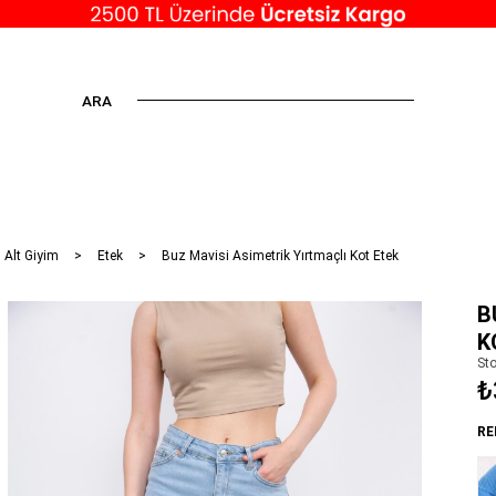
ARA
 Alt Giyim
Etek
Buz Mavisi Asimetrik Yırtmaçlı Kot Etek
B
K
St
₺
RE