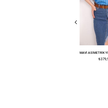
₺379,