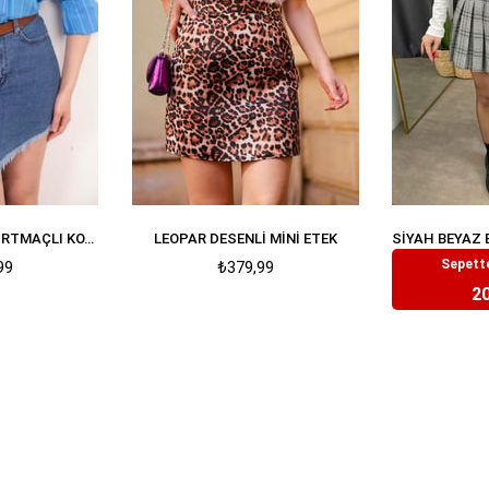
MAVI ASIMETRIK YIRTMAÇLI KOT ETEK
LEOPAR DESENLI MINI ETEK
Sepette
99
₺379,99
₺
20