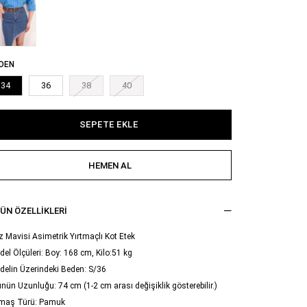
DEN
34
36
38
40
ÜN ÖZELLIKLERI
 Mavisi Asimetrik Yırtmaçlı Kot Etek
el Ölçüleri: Boy: 168 cm, Kilo:51 kg
delin Üzerindeki Beden: S/36
nün Uzunluğu: 74 cm (1-2 cm arası değişiklik gösterebilir.)
maş Türü: Pamuk