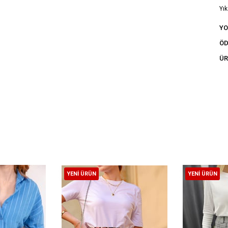
Yık
tal
Y
ÖD
ÜR
YENI ÜRÜN
YENI ÜRÜN