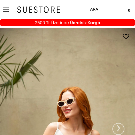
ARA
0
›