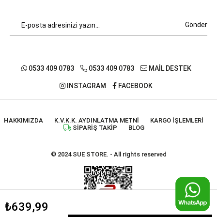
Gönder
0533 409 0783
0533 409 0783
MAİL DESTEK
INSTAGRAM
FACEBOOK
HAKKIMIZDA
K.V.K.K. AYDINLATMA METNI
KARGO İŞLEMLERI
SIPARIŞ TAKIP
BLOG
© 2024 SUE STORE. - All rights reserved
₺639,99