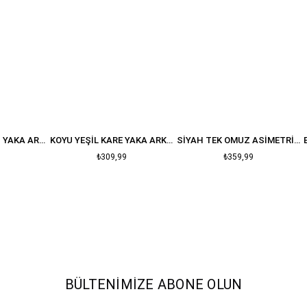
Astar Durumu
Astarlı
Materyal
Polyester Karışımlı
Ortam
Gündüz / Gece
KOYU KAHVE KARE YAKA ARKASII FERMUARLI VATKALI ELBISE
KOYU YEŞIL KARE YAKA ARKASI FERMUARLI VATKALI ELBISE
SIYAH TEK OMUZ ASIMETRIK ELBISE
₺309,99
₺359,99
BÜLTENIMIZE ABONE OLUN