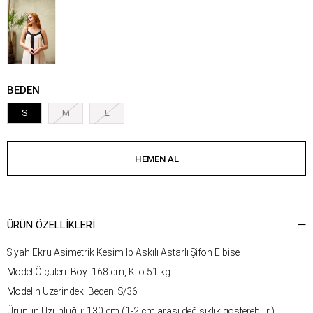
BEDEN
S
M
L
ÜRÜN ÖZELLIKLERI
Siyah Ekru Asimetrik Kesim İp Askılı Astarlı Şifon Elbise
Model Ölçüleri: Boy: 168 cm, Kilo:51 kg
Modelin Üzerindeki Beden: S/36
Ürünün Uzunluğu: 130 cm (1-2 cm arası değişiklik gösterebilir.)