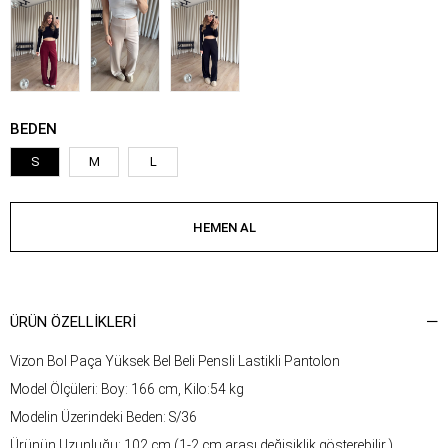
BEDEN
S
M
L
ÜRÜN ÖZELLIKLERI
Vizon Bol Paça Yüksek Bel Beli Pensli Lastikli Pantolon
Model Ölçüleri: Boy: 166 cm, Kilo:54 kg
Modelin Üzerindeki Beden: S/36
Ürünün Uzunluğu: 102 cm (1-2 cm arası değişiklik gösterebilir.)