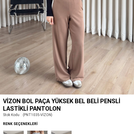
VIZON BOL PAÇA YÜKSEK BEL BELI PENSLI
LASTIKLI PANTOLON
Stok Kodu
(PNT1035-VİZON)
RENK SEÇENEKLERI