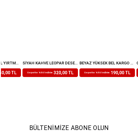
İNDIGO YÜKSEK BEL YIRTMAÇLI MODAL EŞOFMAN ALTI
SIYAH KAHVE LEOPAR DESENLI BELI LASTIKLI PANTOLON
BEYAZ YÜKSEK BEL KARGO CEP PANTOLON
₺639,99
₺379,99
50,00 TL
320,00 TL
190,00 TL
Sepette %50 İndirim
Sepette %50 İndirim
BÜLTENIMIZE ABONE OLUN