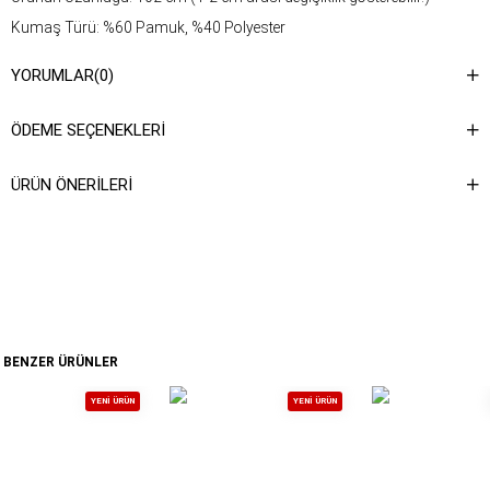
Kumaş Türü: %60 Pamuk, %40 Polyester
Yıkama Talimatı : Ürünün iç kısmında bulunan etiketten yıkama
YORUMLAR
(0)
talimatına ulaşabilirsiniz.
ÖDEME SEÇENEKLERI
ÜRÜN ÖNERILERI
BENZER ÜRÜNLER
YENI ÜRÜN
YENI ÜRÜN