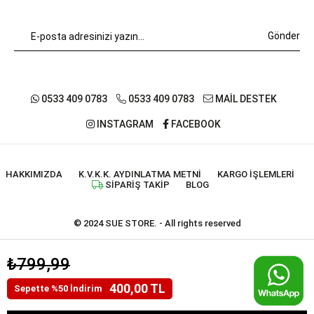
Gönder
0533 409 0783
0533 409 0783
MAİL DESTEK
INSTAGRAM
FACEBOOK
HAKKIMIZDA
K.V.K.K. AYDINLATMA METNI
KARGO İŞLEMLERI
SIPARIŞ TAKIP
BLOG
© 2024 SUE STORE. - All rights reserved
₺799,99
400,00 TL
Sepette %50 İndirim