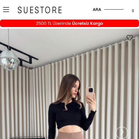
ARA
0
›