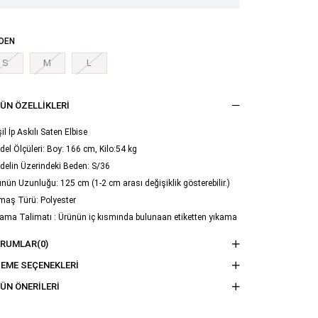
DEN
S
M
L
ÜN ÖZELLIKLERI
il İp Askılı Saten Elbise
el Ölçüleri: Boy: 166 cm, Kilo:54 kg
delin Üzerindeki Beden: S/36
nün Uzunluğu: 125 cm (1-2 cm arası değişiklik gösterebilir.)
maş Türü: Polyester
ama Talimatı : Ürünün iç kısmında bulunaan etiketten yıkama
imatına ulaşabilirsiniz.
ORUMLAR
(0)
EME SEÇENEKLERI
ÜN ÖNERILERI