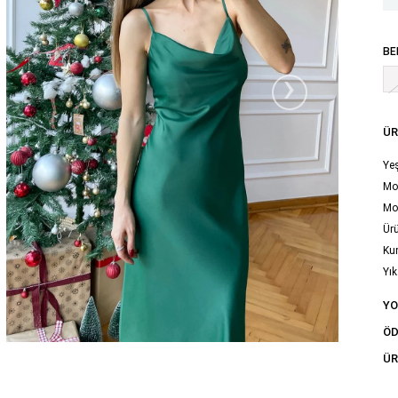
BE
›
ÜR
Yeş
Mod
Mo
Ürü
Ku
Yık
tal
Y
ÖD
ÜR