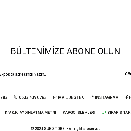
BÜLTENIMIZE ABONE OLUN
Gö
0783
0533 409 0783
MAİL DESTEK
INSTAGRAM
F
K.V.K.K. AYDINLATMA METNI
KARGO İŞLEMLERI
SIPARIŞ TAK
© 2024 SUE STORE. - All rights reserved