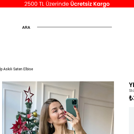
ARA
İp Askılı Saten Elbise
Y
St
₺