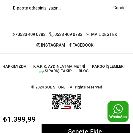
Gönder
0533 409 0783
0533 409 0783
MAİL DESTEK
INSTAGRAM
FACEBOOK
HAKKIMIZDA
K.V.K.K. AYDINLATMA METNI
KARGO İŞLEMLERI
SIPARIŞ TAKIP
BLOG
© 2024 SUE STORE. - All rights reserved
₺1.399,99