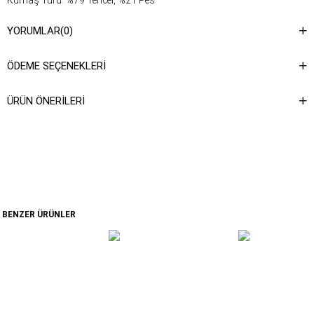
Kumaş Türü: %79 Tencel, %21 Pes
Yıkama Talimatı : Ürünün iç kısmında bulunan etiketten yıkama
YORUMLAR
(0)
talimatına ulaşabilirsiniz.
ÖDEME SEÇENEKLERI
ÜRÜN ÖNERILERI
BENZER ÜRÜNLER