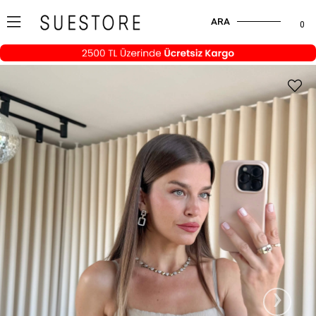
ARA
0
›