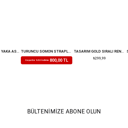
BEBE MAVISI KARE YAKA ASKILI ASTARLI PREMIUM KETEN DOKULU ELBISE
TURUNCU SOMON STRAPLEZ KUŞAKLI DRAPELI PREMIUM TÜL ELBISE
TASARIM GOLD SIRALI RENKLI TAŞLI AYARLANABILIR YÜZÜK
₺1.599,99
₺299,99
800,00 TL
Sepette %50 İndirim
BÜLTENIMIZE ABONE OLUN