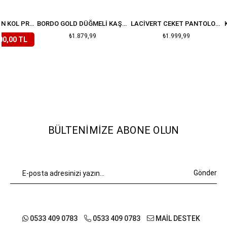
LILA ÇIÇEKLI BALON KOL PREMIUM TAKIM
BORDO GOLD DÜĞMELI KAŞE ETEK CEKET TAKIM
LACIVERT CEKET PANTOLON DENIM TAKIM
₺1.879,99
₺1.999,99
00,00 TL
BÜLTENIMIZE ABONE OLUN
Gönder
0533 409 0783
0533 409 0783
MAİL DESTEK