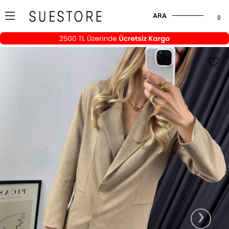
ARA
0
›