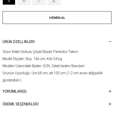
S
M
L
XL
ÜRÜN ÖZELLIKLERI
Vizon Keten Dokulu Çıtçıtlı Blazer Pantolon Takım
Model Ölçüleri: Boy: 166 cm, Kilo:54 kg
Modelin Üzerindeki Beden: S/36, Ceket bedeni Standart
Ürünün Uzunluğu: Üst 68 cm, alt 105 cm (1-2 cm arası değişiklik
gösterebilir.)
Kumaş Türü: %64 Poliviskon, %32 Viskon, %4 Likra
YORUMLAR
(0)
Yıkama Talimatı : Ürünün iç kısmında bulunan etiketten yıkama
talimatına ulaşabilirsiniz.
ÖDEME SEÇENEKLERI