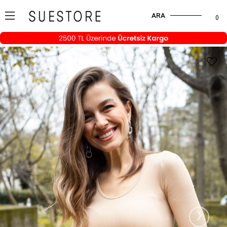
ARA
0
›