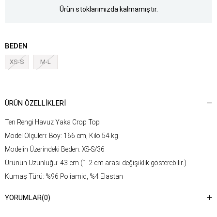
Ürün stoklarımızda kalmamıştır.
BEDEN
XS-S
M-L
ÜRÜN ÖZELLIKLERI
Ten Rengi Havuz Yaka Crop Top
Model Ölçüleri: Boy: 166 cm, Kilo:54 kg
Modelin Üzerindeki Beden: XS-S/36
Ürünün Uzunluğu: 43 cm (1-2 cm arası değişiklik gösterebilir.)
Kumaş Türü: %96 Poliamid, %4 Elastan
Yıkama Talimatı : Ürünün iç kısmında bulunan etiketten yıkama
YORUMLAR
(0)
talimatına ulaşabilirsiniz.