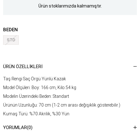
Ürün stoklarımızda kalmamıştır.
BEDEN
STD
ÜRÜN ÖZELLIKLERI
Taş Rengi Saç Örgü Yünlü Kazak
Model Ölçüleri: Boy: 166 cm, Kilo:54 kg
Modelin Üzerindeki Beden: Standart
Ürünün Uzunluğu: 70 cm (1-2 cm arası değişiklik gösterebilir.)
Kumaş Türü: %70 Akrilik, %30 Yün
Yıkama Talimatı : Ürünün iç kısmında bulunan etiketten yıkama
YORUMLAR
(0)
talimatına ulaşabilirsiniz.