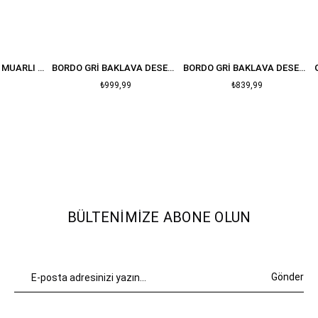
BEYAZ YAKASI FERMUARLI BALIKÇI YAKA YUMOŞ KAZAK
BORDO GRI BAKLAVA DESENLI BISIKLET YAKA KAZAK
BORDO GRI BAKLAVA DESENLI OVERSIZE KAZAK
₺999,99
₺839,99
BÜLTENIMIZE ABONE OLUN
Gönder