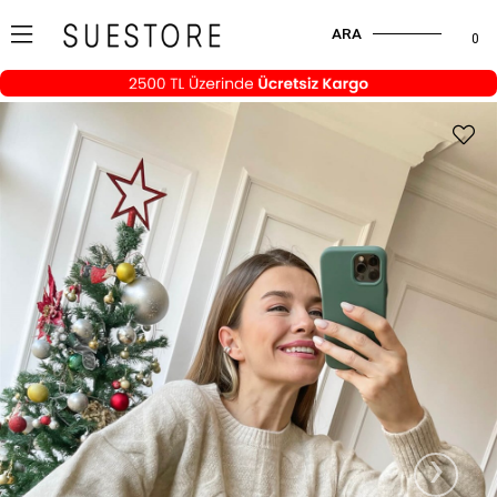
ARA
0
›