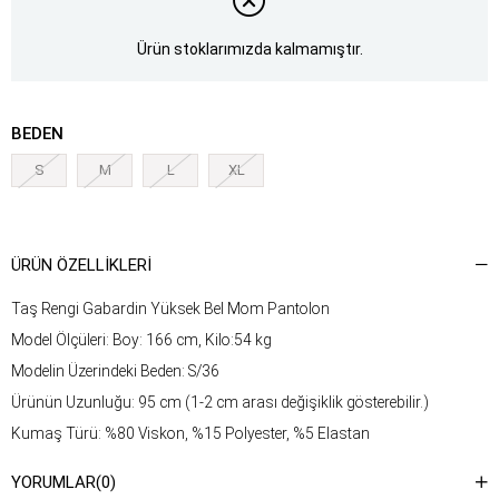
Ürün stoklarımızda kalmamıştır.
BEDEN
S
M
L
XL
ÜRÜN ÖZELLIKLERI
Taş Rengi Gabardin Yüksek Bel Mom Pantolon
Model Ölçüleri: Boy: 166 cm, Kilo:54 kg
Modelin Üzerindeki Beden: S/36
Ürünün Uzunluğu: 95 cm (1-2 cm arası değişiklik gösterebilir.)
Kumaş Türü: %80 Viskon, %15 Polyester, %5 Elastan
Yıkama Talimatı : Ürünün iç kısmında bulunan etiketten yıkama
YORUMLAR
(0)
talimatına ulaşabilirsiniz.