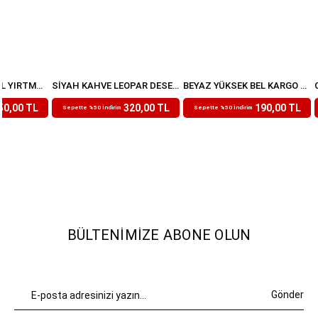
İNDIGO YÜKSEK BEL YIRTMAÇLI MODAL EŞOFMAN ALTI
SIYAH KAHVE LEOPAR DESENLI BELI LASTIKLI PANTOLON
BEYAZ YÜKSEK BEL KARGO CEP PANTOLON
₺639,99
₺379,99
50,00 TL
320,00 TL
190,00 TL
Sepette %50 İndirim
Sepette %50 İndirim
BÜLTENIMIZE ABONE OLUN
Gönder