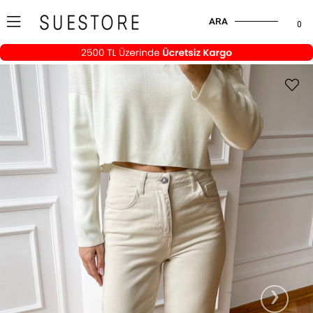
ARA
0
›