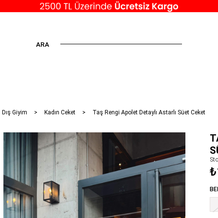
ARA
 Dış Giyim
Kadın Ceket
Taş Rengi Apolet Detaylı Astarlı Süet Ceket
T
S
St
₺
BE