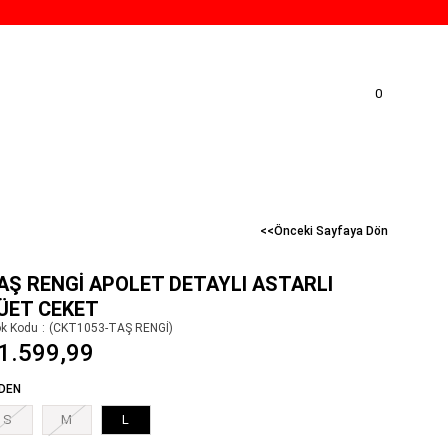
0
<<Önceki Sayfaya Dön
AŞ RENGI APOLET DETAYLI ASTARLI
ÜET CEKET
ok Kodu
(CKT1053-TAŞ RENGİ)
1.599,99
DEN
S
M
L