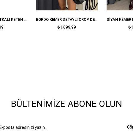
SIYAH ASTARLI VATKALI KETEN DOKULU CROP CEKET
BORDO KEMER DETAYLI CROP DERI CEKET
99
₺1.699,99
₺1
BÜLTENIMIZE ABONE OLUN
Gö