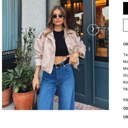
›
ÜR
Taş
Mod
Mo
Ürü
Ku
Yık
tal
Y
ÖD
ÜR