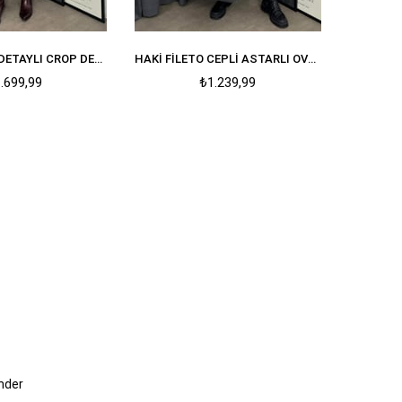
SIYAH KEMER DETAYLI CROP DERI CEKET
HAKI FILETO CEPLI ASTARLI OVERSIZE BLAZER CEKET
.699,99
₺1.239,99
nder