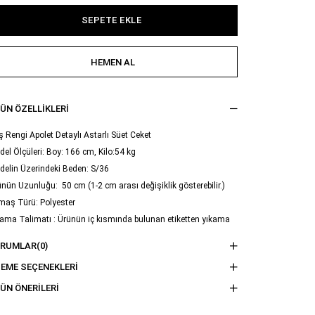
ÜN ÖZELLIKLERI
 Rengi Apolet Detaylı Astarlı Süet Ceket
el Ölçüleri: Boy: 166 cm, Kilo:54 kg
delin Üzerindeki Beden: S/36
nün Uzunluğu: 50 cm (1-2 cm arası değişiklik gösterebilir.)
maş Türü: Polyester
ama Talimatı : Ürünün iç kısmında bulunan etiketten yıkama
imatına ulaşabilirsiniz.
ORUMLAR
(0)
EME SEÇENEKLERI
ÜN ÖNERILERI