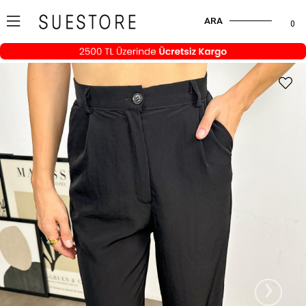
ARA
0
›