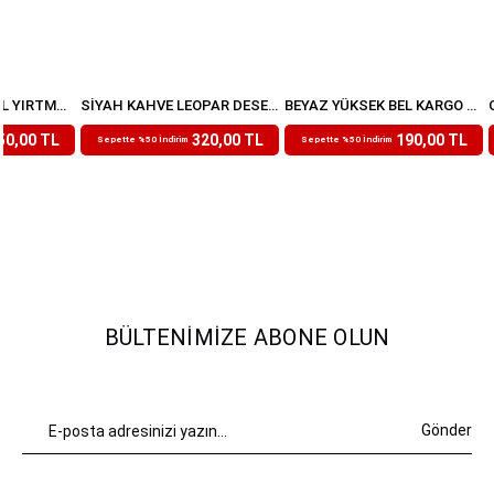
İNDIGO YÜKSEK BEL YIRTMAÇLI MODAL EŞOFMAN ALTI
SIYAH KAHVE LEOPAR DESENLI BELI LASTIKLI PANTOLON
BEYAZ YÜKSEK BEL KARGO CEP PANTOLON
₺639,99
₺379,99
50,00 TL
320,00 TL
190,00 TL
Sepette %50 İndirim
Sepette %50 İndirim
BÜLTENIMIZE ABONE OLUN
Gönder