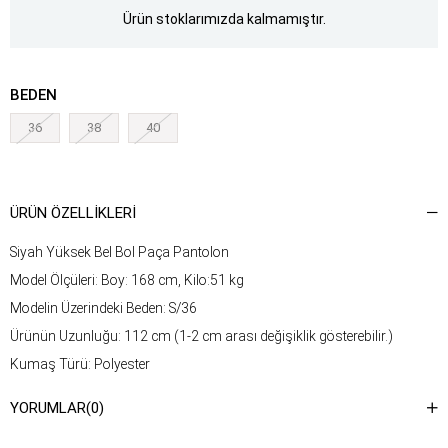
Ürün stoklarımızda kalmamıştır.
BEDEN
36
38
40
ÜRÜN ÖZELLIKLERI
Siyah Yüksek Bel Bol Paça Pantolon
Model Ölçüleri: Boy: 168 cm, Kilo:51 kg
Modelin Üzerindeki Beden: S/36
Ürünün Uzunluğu: 112 cm (1-2 cm arası değişiklik gösterebilir.)
Kumaş Türü: Polyester
Yıkama Talimatı : Ürünün iç kısmında bulunan etiketten yıkama
YORUMLAR
(0)
talimatına ulaşabilirsiniz.