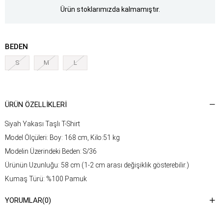
Ürün stoklarımızda kalmamıştır.
BEDEN
S
M
L
ÜRÜN ÖZELLIKLERI
Siyah Yakası Taşlı T-Shirt
Model Ölçüleri: Boy: 168 cm, Kilo:51 kg
Modelin Üzerindeki Beden: S/36
Ürünün Uzunluğu: 58 cm (1-2 cm arası değişiklik gösterebilir.)
Kumaş Türü: %100 Pamuk
Yıkama Talimatı : Ürünün iç kısmında bulunan etiketten yıkama
YORUMLAR
(0)
talimatına ulaşabilirsiniz.