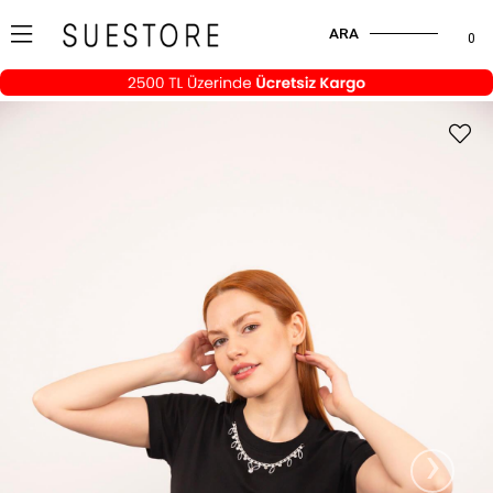
ARA
0
›