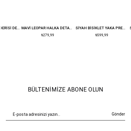
NEON SARI YILAN DERISI DESENLI T-SHIRT
MAVI LEOPAR HALKA DETAY CROP
SIYAH BISIKLET YAKA PREMIUM OVERSIZE PAMUK T-SHIRT
₺279,99
₺599,99
BÜLTENIMIZE ABONE OLUN
Gönder