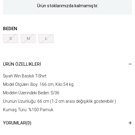
Ürün stoklarımızda kalmamıştır.
BEDEN
S
M
L
ÜRÜN ÖZELLIKLERI
Siyah Win Baskılı T-Shirt
Model Ölçüleri: Boy: 166 cm, Kilo:54 kg
Modelin Üzerindeki Beden: S/36
Ürünün Uzunluğu: 66 cm (1-2 cm arası değişiklik gösterebilir.)
Kumaş Türü: %100 Pamuk
Yıkama Talimatı : Ürünün iç kısmında bulunan etiketten yıkama
YORUMLAR
(0)
talimatına ulaşabilirsiniz.