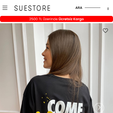
ARA
0
›