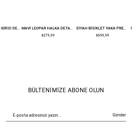
NEON SARI YILAN DERISI DESENLI T-SHIRT
MAVI LEOPAR HALKA DETAY CROP
SIYAH BISIKLET YAKA PREMIUM OVERSIZE PAMUK T-SHIRT
₺279,99
₺599,99
BÜLTENIMIZE ABONE OLUN
Gönder