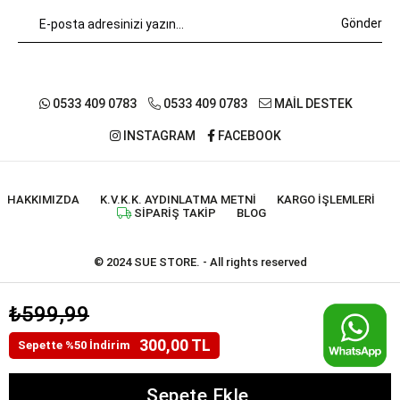
Gönder
0533 409 0783
0533 409 0783
MAİL DESTEK
INSTAGRAM
FACEBOOK
HAKKIMIZDA
K.V.K.K. AYDINLATMA METNI
KARGO İŞLEMLERI
SIPARIŞ TAKIP
BLOG
© 2024 SUE STORE. - All rights reserved
₺599,99
300,00 TL
Sepette %50 İndirim