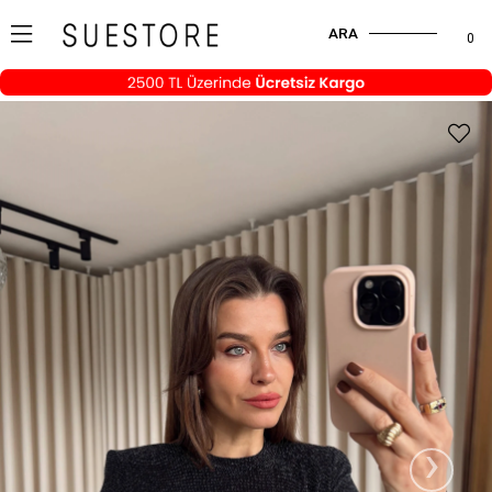
ARA
0
›