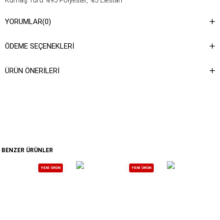
Kumaş Türü:%95 Polyester, %5 Elestan
Yıkama Talimatı : Ürünün iç kısmında bulunan etiketten yıkama
YORUMLAR
(0)
talimatına ulaşabilirsiniz.
ÖDEME SEÇENEKLERI
ÜRÜN ÖNERILERI
BENZER ÜRÜNLER
YENI ÜRÜN
YENI ÜRÜN