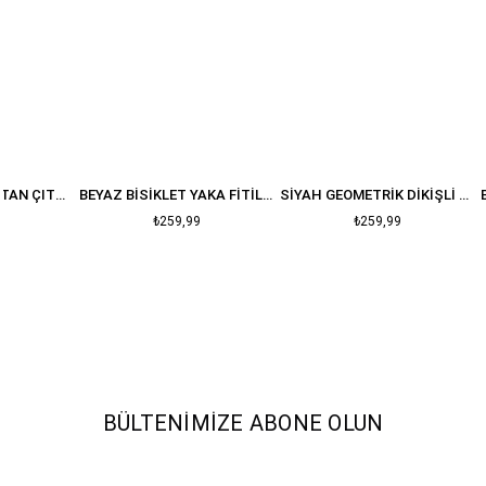
BEYAZ FITILLI ALTTAN ÇITÇITLI BODYSUIT
BEYAZ BISIKLET YAKA FITILLI BLUZ
SIYAH GEOMETRIK DIKIŞLI CROP
₺259,99
₺259,99
BÜLTENIMIZE ABONE OLUN