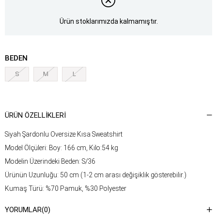
Ürün stoklarımızda kalmamıştır.
BEDEN
S
M
L
ÜRÜN ÖZELLIKLERI
Siyah Şardonlu Oversize Kısa Sweatshirt
Model Ölçüleri: Boy: 166 cm, Kilo:54 kg
Modelin Üzerindeki Beden: S/36
Ürünün Uzunluğu: 50 cm (1-2 cm arası değişiklik gösterebilir.)
Kumaş Türü: %70 Pamuk, %30 Polyester
Yıkama Talimatı : Ürünün iç kısmında bulunan etiketten yıkama
YORUMLAR
(0)
talimatına ulaşabilirsiniz.