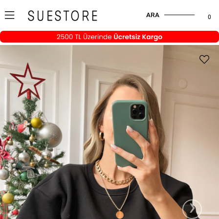
ARA
0
›