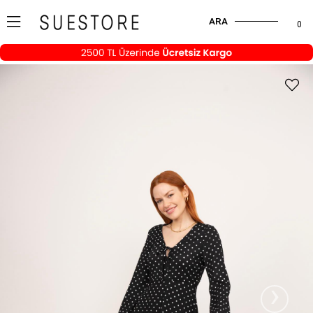
ARA
0
›