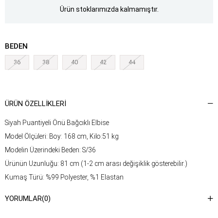
Ürün stoklarımızda kalmamıştır.
BEDEN
36
38
40
42
44
ÜRÜN ÖZELLIKLERI
Siyah Puantiyeli Önü Bağcıklı Elbise
Model Ölçüleri: Boy: 168 cm, Kilo:51 kg
Modelin Üzerindeki Beden: S/36
Ürünün Uzunluğu: 81 cm (1-2 cm arası değişiklik gösterebilir.)
Kumaş Türü: %99 Polyester, %1 Elastan
Yıkama Talimatı : Ürünün iç kısmında bulunan etiketten yıkama
YORUMLAR
(0)
talimatına ulaşabilirsiniz.