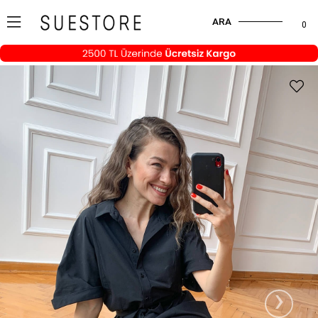
ARA
0
›