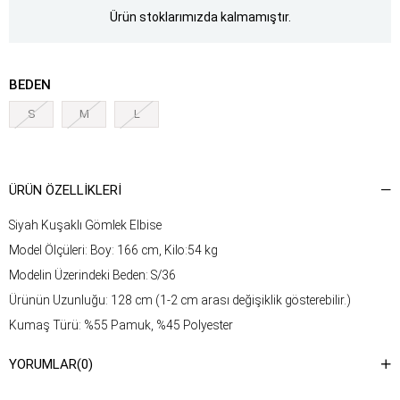
Ürün stoklarımızda kalmamıştır.
BEDEN
S
M
L
ÜRÜN ÖZELLIKLERI
Siyah Kuşaklı Gömlek Elbise
Model Ölçüleri: Boy: 166 cm, Kilo:54 kg
Modelin Üzerindeki Beden: S/36
Ürünün Uzunluğu: 128 cm (1-2 cm arası değişiklik gösterebilir.)
Kumaş Türü: %55 Pamuk, %45 Polyester
Yıkama Talimatı : Ürünün iç kısmında bulunan etiketten yıkama
YORUMLAR
(0)
talimatına ulaşabilirsiniz.