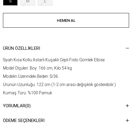
S
M
L
ÜRÜN ÖZELLIKLERI
Siyah Kısa Kollu Astarlı Kuşaklı Cepli Fisto Gömlek Elbise
Model Ölçüleri: Boy: 166 cm, Kilo:54 kg
Modelin Üzerindeki Beden: S/36
Ürünün Uzunluğu: 122 cm (1-2 cm arası değişiklik gösterebilir.)
Kumaş Türü: %100 Pamuk
Yıkama Talimatı : Ürünün iç kısmında bulunan etiketten yıkama
YORUMLAR
(0)
talimatına ulaşabilirsiniz.
ÖDEME SEÇENEKLERI