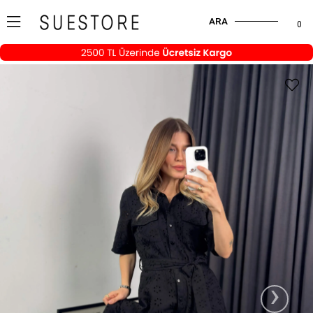
ARA
0
›