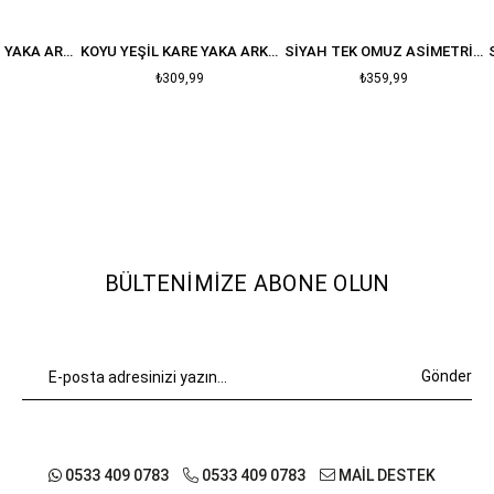
KOYU KAHVE KARE YAKA ARKASII FERMUARLI VATKALI ELBISE
KOYU YEŞIL KARE YAKA ARKASI FERMUARLI VATKALI ELBISE
SIYAH TEK OMUZ ASIMETRIK ELBISE
₺309,99
₺359,99
BÜLTENIMIZE ABONE OLUN
Gönder
0533 409 0783
0533 409 0783
MAİL DESTEK