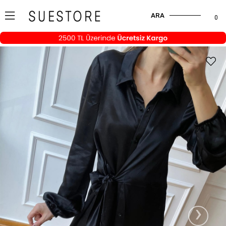
ARA
0
›