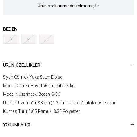
Ürün stoklarımızda kalmamıştır.
BEDEN
S
M
L
ÜRÜN ÖZELLIKLERI
Siyah Gömlek Yaka Saten Elbise
Model Ölçüleri: Boy: 166 cm, Kilo:54 kg
Modelin Üzerindeki Beden: S/36
Ürünün Uzunluğu: 98 cm (1-2 cm arası değişiklik gösterebilir.)
Kumaş Türü: %65 Pamuk, %35 Polyester
Yıkama Talimatı : Ürünün iç kısmında bulunan etiketten yıkama
YORUMLAR
(0)
talimatına ulaşabilirsiniz.