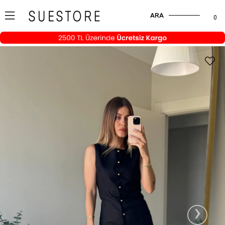
ARA
0
›