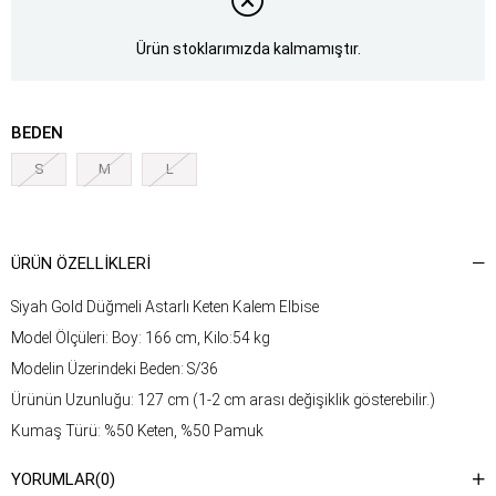
Ürün stoklarımızda kalmamıştır.
BEDEN
S
M
L
ÜRÜN ÖZELLIKLERI
Siyah Gold Düğmeli Astarlı Keten Kalem Elbise
Model Ölçüleri: Boy: 166 cm, Kilo:54 kg
Modelin Üzerindeki Beden: S/36
Ürünün Uzunluğu: 127 cm (1-2 cm arası değişiklik gösterebilir.)
Kumaş Türü: %50 Keten, %50 Pamuk
Yıkama Talimatı : Ürünün iç kısmında bulunan etiketten yıkama
YORUMLAR
(0)
talimatına ulaşabilirsiniz.