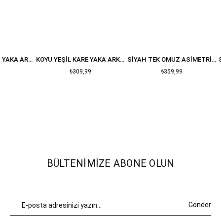
KOYU KAHVE KARE YAKA ARKASII FERMUARLI VATKALI ELBISE
KOYU YEŞIL KARE YAKA ARKASI FERMUARLI VATKALI ELBISE
SIYAH TEK OMUZ ASIMETRIK ELBISE
₺309,99
₺359,99
BÜLTENIMIZE ABONE OLUN
Gönder