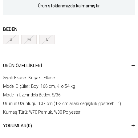
Ürün stoklarımızda kalmamıştır.
BEDEN
S
M
L
ÜRÜN ÖZELLIKLERI
Siyah Ekoseli Kuşaklı Elbise
Model Ölçüleri: Boy: 166 cm, Kilo:54 kg
Modelin Üzerindeki Beden: S/36
Ürünün Uzunluğu: 107 cm (1-2 cm arası değişiklik gösterebilir.)
Kumaş Türü: %70 Pamuk, %30 Polyester
Yıkama Talimatı : Ürünün iç kısmında bulunan etiketten yıkama
YORUMLAR
(0)
talimatına ulaşabilirsiniz.