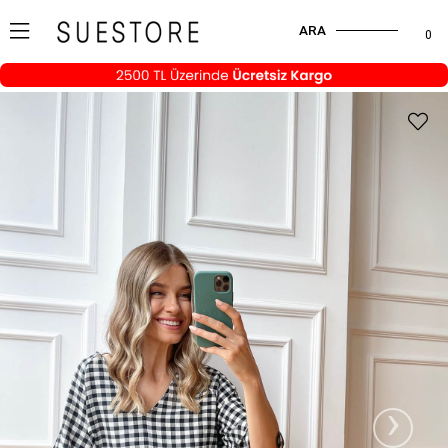
ARA
0
›