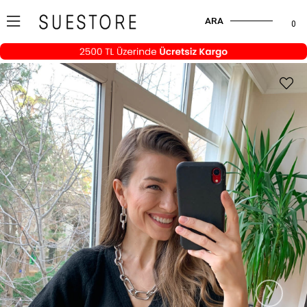
ARA
0
›