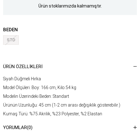
Ürün stoklarımızda kalmamıştır.
BEDEN
STD
ÜRÜN ÖZELLIKLERI
Siyah Düğmeli Hırka
Model Ölçüleri: Boy: 166 cm, Kilo:54 kg
Modelin Üzerindeki Beden: Standart
Ürünün Uzunluğu: 45 cm (1-2 cm arası değişiklik gösterebilir.)
Kumaş Türü: %75 Akrilik, %23 Polyester, %2 Elastan
Yıkama Talimatı : Ürünün iç kısmında bulunan etiketten yıkama
YORUMLAR
(0)
talimatına ulaşabilirsiniz.