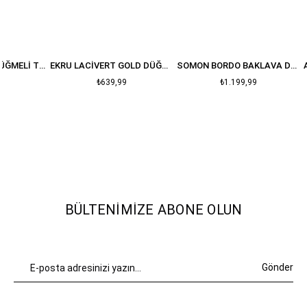
LACIVERT GOLD DÜĞMELI TRIKO HIRKA
EKRU LACIVERT GOLD DÜĞMELI TRIKO HIRKA
SOMON BORDO BAKLAVA DESENLI DÜĞMELI YÜN HIRKA
₺639,99
₺1.199,99
BÜLTENIMIZE ABONE OLUN
Gönder