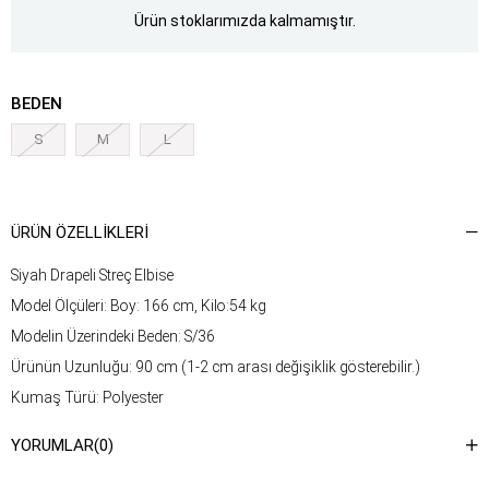
Ürün stoklarımızda kalmamıştır.
BEDEN
S
M
L
ÜRÜN ÖZELLIKLERI
Siyah Drapeli Streç Elbise
Model Ölçüleri: Boy: 166 cm, Kilo:54 kg
Modelin Üzerindeki Beden: S/36
Ürünün Uzunluğu: 90 cm (1-2 cm arası değişiklik gösterebilir.)
Kumaş Türü: Polyester
Yıkama Talimatı : Ürünün iç kısmında bulunan etiketten yıkama
YORUMLAR
(0)
talimatına ulaşabilirsiniz.