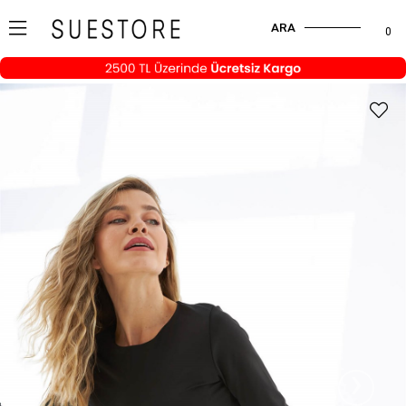
ARA
0
›