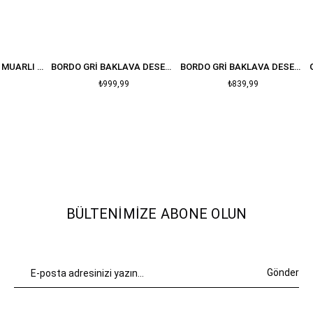
BEYAZ YAKASI FERMUARLI BALIKÇI YAKA YUMOŞ KAZAK
BORDO GRI BAKLAVA DESENLI BISIKLET YAKA KAZAK
BORDO GRI BAKLAVA DESENLI OVERSIZE KAZAK
₺999,99
₺839,99
BÜLTENIMIZE ABONE OLUN
Gönder