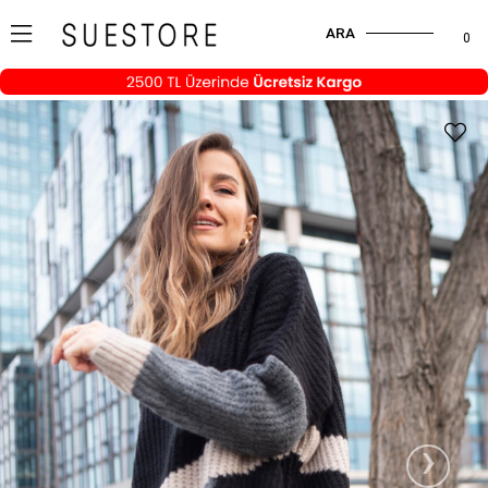
ARA
0
›