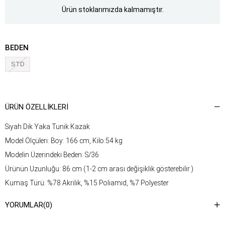
Ürün stoklarımızda kalmamıştır.
BEDEN
STD
ÜRÜN ÖZELLIKLERI
Siyah Dik Yaka Tunik Kazak
Model Ölçüleri: Boy: 166 cm, Kilo:54 kg
Modelin Üzerindeki Beden: S/36
Ürünün Uzunluğu: 86 cm (1-2 cm arası değişiklik gösterebilir.)
Kumaş Türü: %78 Akrilik, %15 Poliamid, %7 Polyester
Yıkama Talimatı : Ürünün iç kısmında bulunan etiketten yıkama
YORUMLAR
(0)
talimatına ulaşabilirsiniz.