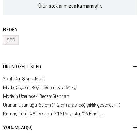
Ürün stoklarımızda kalmamıştır.
BEDEN
STD
ÜRÜN ÖZELLIKLERI
Siyah Deri Şişme Mont
Model Ölçüleri: Boy: 166 cm, Kilo:54 kg
Modelin Üzerindeki Beden: Standart
Ürünün Uzunluğu: 60 cm (1-2 cm arası değişiklik gösterebilir.)
Kumaş Türü: %80 Viskon, %15 Polyester, %5 Elastan
Yıkama Talimatı : Ürünün iç kısmında bulunan etiketten yıkama
YORUMLAR
(0)
talimatına ulaşabilirsiniz.