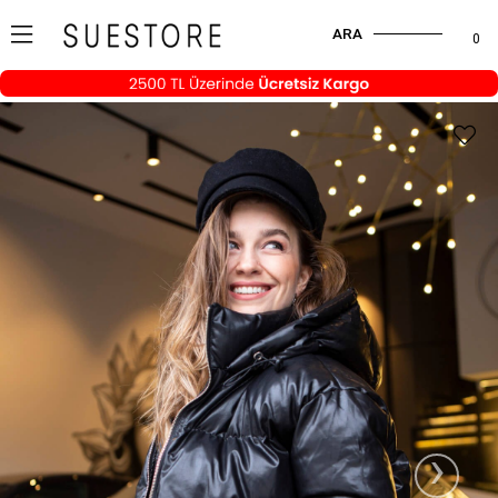
ARA
0
›