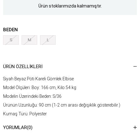
Ürün stoklarımızda kalmamıştır.
BEDEN
S
M
L
ÜRÜN ÖZELLIKLERI
Siyah Beyaz Pöti Kareli Gömlek Elbise
Model Ölçüleri: Boy: 166 cm, Kilo:54 kg
Modelin Üzerindeki Beden: S/36
Ürünün Uzunluğu: 90 cm (1-2 cm arası değişiklik gösterebilir.)
Kumaş Türü: Polyester
Yıkama Talimatı : Ürünün iç kısmında bulunan etiketten yıkama
YORUMLAR
(0)
talimatına ulaşabilirsiniz.