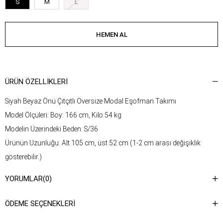
S
M
L
ÜRÜN ÖZELLIKLERI
Siyah Beyaz Önü Çıtçıtlı Oversize Modal Eşofman Takımı
Model Ölçüleri: Boy: 166 cm, Kilo:54 kg
Modelin Üzerindeki Beden: S/36
Ürünün Uzunluğu: Alt 105 cm, üst 52 cm (1-2 cm arası değişiklik
gösterebilir.)
Kumaş Türü: %60 Modal, %35 Polyester, %5 Likra
YORUMLAR
(0)
Yıkama Talimatı : Ürünün iç kısmında bulunan etiketten yıkama
talimatına ulaşabilirsiniz.
ÖDEME SEÇENEKLERI