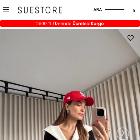
ARA
0
›