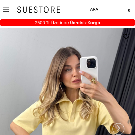
ARA
0
›