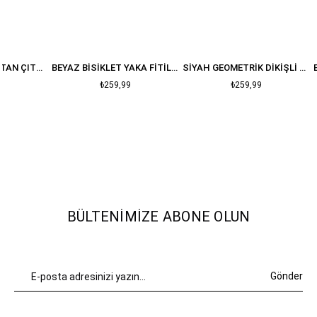
BEYAZ FITILLI ALTTAN ÇITÇITLI BODYSUIT
BEYAZ BISIKLET YAKA FITILLI BLUZ
SIYAH GEOMETRIK DIKIŞLI CROP
₺259,99
₺259,99
BÜLTENIMIZE ABONE OLUN
Gönder