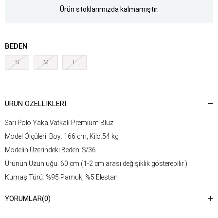
Ürün stoklarımızda kalmamıştır.
BEDEN
S
M
L
ÜRÜN ÖZELLIKLERI
Sarı Polo Yaka Vatkalı Premium Bluz
Model Ölçüleri: Boy: 166 cm, Kilo:54 kg
Modelin Üzerindeki Beden: S/36
Ürünün Uzunluğu: 60 cm (1-2 cm arası değişiklik gösterebilir.)
Kumaş Türü: %95 Pamuk, %5 Elestan
Yıkama Talimatı : Ürünün iç kısmında bulunan etiketten yıkama
YORUMLAR
(0)
talimatına ulaşabilirsiniz.