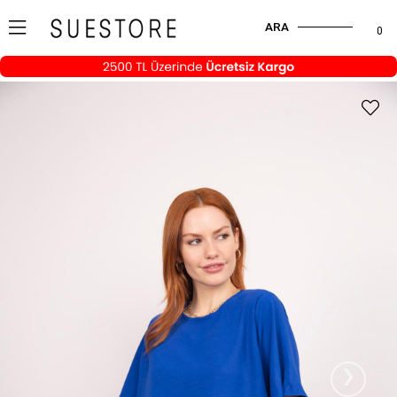
ARA
0
›