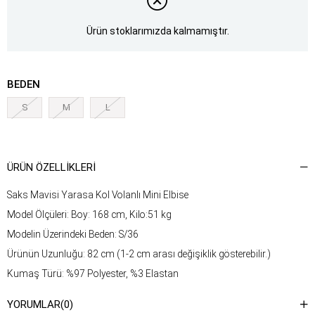
Ürün stoklarımızda kalmamıştır.
BEDEN
S
M
L
ÜRÜN ÖZELLIKLERI
Saks Mavisi Yarasa Kol Volanlı Mini Elbise
Model Ölçüleri: Boy: 168 cm, Kilo:51 kg
Modelin Üzerindeki Beden: S/36
Ürünün Uzunluğu: 82 cm (1-2 cm arası değişiklik gösterebilir.)
Kumaş Türü: %97 Polyester, %3 Elastan
Yıkama Talimatı : Ürünün iç kısmında bulunan etiketten yıkama
YORUMLAR
(0)
talimatına ulaşabilirsiniz.