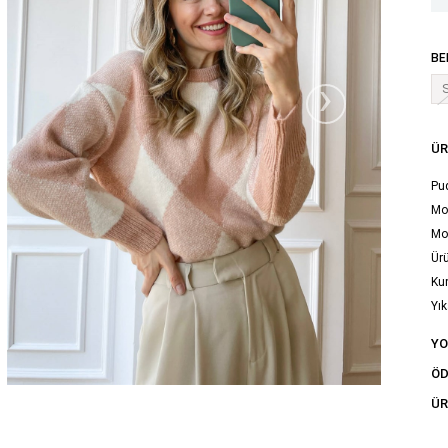
BE
›
ÜR
Pu
Mod
Mod
Ürü
Ku
Yık
tal
Y
ÖD
ÜR