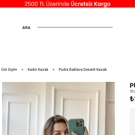
ARA
 Üst Giyim
Kadın Kazak
Pudra Baklava Desenli Kazak
P
St
₺