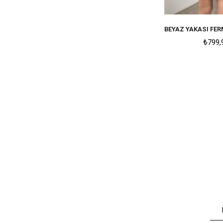
₺799,