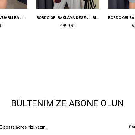
BEYAZ YAKASI FERMUARLI BALIKÇI YAKA YUMOŞ KAZAK
BORDO GRI BAKLAVA DESENLI BISIKLET YAKA KAZAK
99
₺999,99
₺
BÜLTENIMIZE ABONE OLUN
Gö