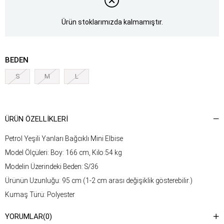
Ürün stoklarımızda kalmamıştır.
BEDEN
S
M
L
ÜRÜN ÖZELLIKLERI
Petrol Yeşili Yanları Bağcıklı Mini Elbise
Model Ölçüleri: Boy: 166 cm, Kilo:54 kg
Modelin Üzerindeki Beden: S/36
Ürünün Uzunluğu: 95 cm (1-2 cm arası değişiklik gösterebilir.)
Kumaş Türü: Polyester
Yıkama Talimatı : Ürünün iç kısmında bulunan etiketten yıkama
YORUMLAR
(0)
talimatına ulaşabilirsiniz.