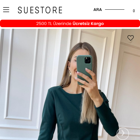
ARA
0
›