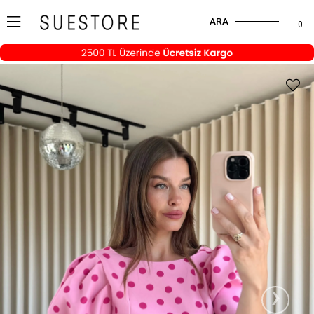
ARA
0
›