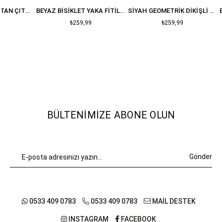
BEYAZ FITILLI ALTTAN ÇITÇITLI BODYSUIT
BEYAZ BISIKLET YAKA FITILLI BLUZ
SIYAH GEOMETRIK DIKIŞLI CROP
₺259,99
₺259,99
BÜLTENIMIZE ABONE OLUN
Gönder
0533 409 0783
0533 409 0783
MAİL DESTEK
INSTAGRAM
FACEBOOK