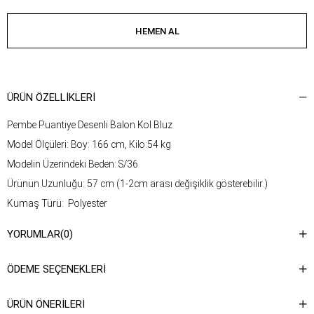
ÜRÜN ÖZELLIKLERI
Pembe Puantiye Desenli Balon Kol Bluz
Model Ölçüleri: Boy: 166 cm, Kilo:54 kg
Modelin Üzerindeki Beden: S/36
Ürünün Uzunluğu: 57 cm (1-2cm arası değişiklik gösterebilir.)
Kumaş Türü: Polyester
YORUMLAR
(0)
Yıkama Talimatı : Ürünün iç kısmında bulunan etiketten yıkama
talimatına ulaşabilirsiniz.
ÖDEME SEÇENEKLERI
ÜRÜN ÖNERILERI