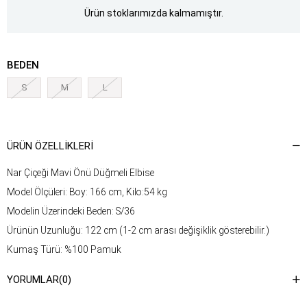
Ürün stoklarımızda kalmamıştır.
BEDEN
S
M
L
ÜRÜN ÖZELLIKLERI
Nar Çiçeği Mavi Önü Düğmeli Elbise
Model Ölçüleri: Boy: 166 cm, Kilo:54 kg
Modelin Üzerindeki Beden: S/36
Ürünün Uzunluğu: 122 cm (1-2 cm arası değişiklik gösterebilir.)
Kumaş Türü: %100 Pamuk
Yıkama Talimatı : Ürünün iç kısmında bulunan etiketten yıkama
YORUMLAR
(0)
talimatına ulaşabilirsiniz.