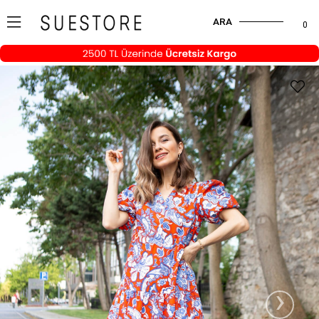
ARA
0
›