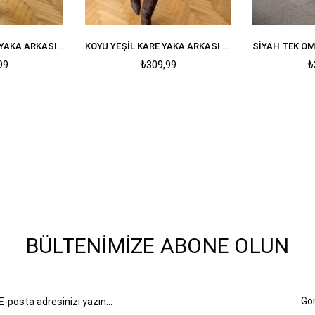
KOYU KAHVE KARE YAKA ARKASII FERMUARLI VATKALI ELBISE
KOYU YEŞIL KARE YAKA ARKASI FERMUARLI VATKALI ELBISE
99
₺309,99
₺
BÜLTENIMIZE ABONE OLUN
Gö