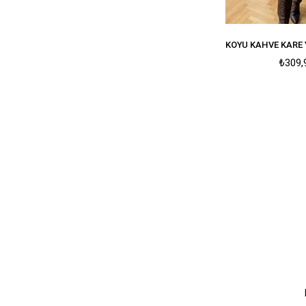
₺309,