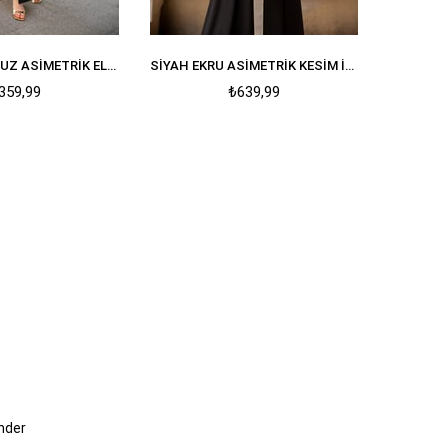
SIYAH TEK OMUZ ASIMETRIK ELBISE
SIYAH EKRU ASIMETRIK KESIM İP ASKILI ASTARLI ŞIFON ELBISE
359,99
₺639,99
nder