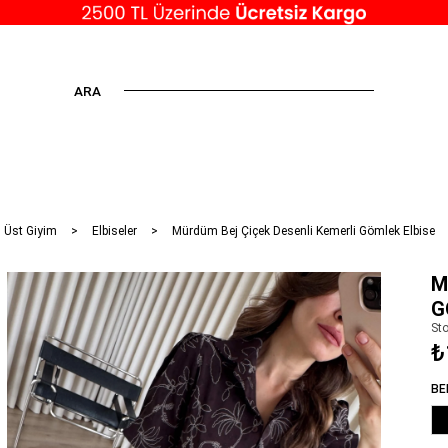
ARA
 Üst Giyim
Elbiseler
Mürdüm Bej Çiçek Desenli Kemerli Gömlek Elbise
M
G
St
₺
BE