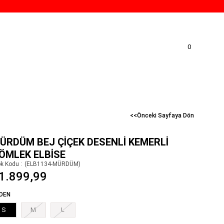
0
<<Önceki Sayfaya Dön
ÜRDÜM BEJ ÇIÇEK DESENLI KEMERLI
ÖMLEK ELBISE
ok Kodu
(ELB1134-MÜRDÜM)
1.899,99
DEN
S
M
L