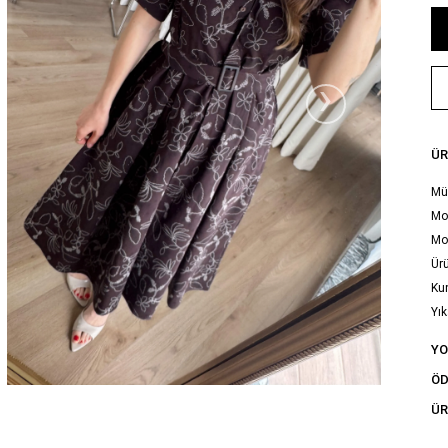
›
ÜR
Mür
Mod
Mo
Ürü
Ku
Yık
tal
Y
ÖD
ÜR