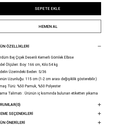
ÜN ÖZELLIKLERI
düm Bej Çiçek Desenli Kemerli Gömlek Elbise
el Ölçüleri: Boy: 166 cm, Kilo:54 kg
delin Üzerindeki Beden: S/36
nün Uzunluğu: 115 cm (1-2 cm arası değişiklik gösterebilir.)
maş Türü: %50 Pamuk, %50 Polyester
ama Talimatı : Ürünün iç kısmında bulunan etiketten yıkama
imatına ulaşabilirsiniz.
ORUMLAR
(0)
EME SEÇENEKLERI
ÜN ÖNERILERI