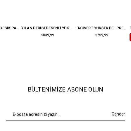
LACIVERT BOYFIT KESIK PAÇA JEAN
YILAN DERISI DESENLI YÜKSEK BEL SIYAH STRAIGHT JEAN
LACIVERT YÜKSEK BEL PREMIUM JEAN
₺839,99
₺759,99
BÜLTENIMIZE ABONE OLUN
Gönder