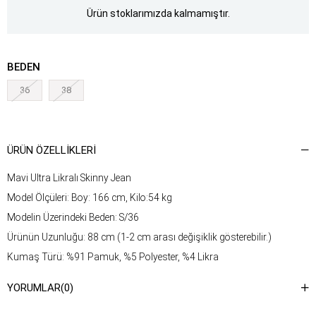
Ürün stoklarımızda kalmamıştır.
BEDEN
36
38
ÜRÜN ÖZELLIKLERI
Mavi Ultra Likralı Skinny Jean
Model Ölçüleri: Boy: 166 cm, Kilo:54 kg
Modelin Üzerindeki Beden: S/36
Ürünün Uzunluğu: 88 cm (1-2 cm arası değişiklik gösterebilir.)
Kumaş Türü: %91 Pamuk, %5 Polyester, %4 Likra
Yıkama Talimatı : Ürünün iç kısmında bulunan etiketten yıkama
YORUMLAR
(0)
talimatına ulaşabilirsiniz.