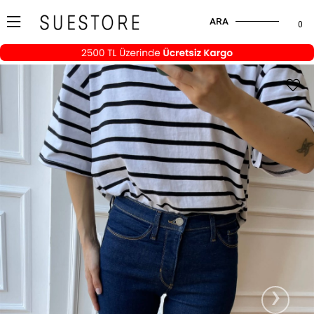
ARA
0
›