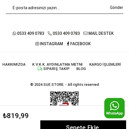
Gönder
0533 409 0783
0533 409 0783
MAİL DESTEK
INSTAGRAM
FACEBOOK
HAKKIMIZDA
K.V.K.K. AYDINLATMA METNI
KARGO İŞLEMLERI
SIPARIŞ TAKIP
BLOG
© 2024 SUE STORE. - All rights reserved
₺819,99