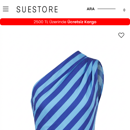
ARA
0
›