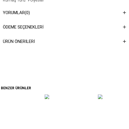
Kumaş Türü: Polyester
YORUMLAR
(0)
Yıkama Talimatı : Ürünün iç kısmında bulunan etiketten yıkama
talimatına ulaşabilirsiniz.
ÖDEME SEÇENEKLERI
ÜRÜN ÖNERILERI
BENZER ÜRÜNLER