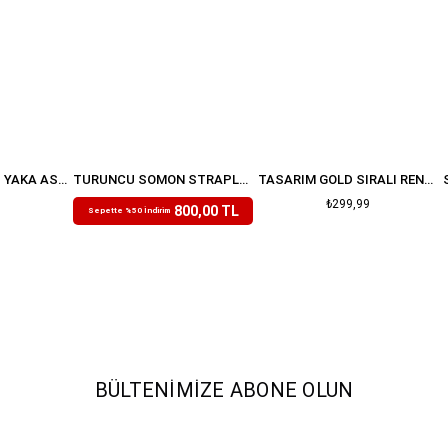
BEBE MAVISI KARE YAKA ASKILI ASTARLI PREMIUM KETEN DOKULU ELBISE
TURUNCU SOMON STRAPLEZ KUŞAKLI DRAPELI PREMIUM TÜL ELBISE
TASARIM GOLD SIRALI RENKLI TAŞLI AYARLANABILIR YÜZÜK
₺1.599,99
₺299,99
800,00 TL
Sepette %50 İndirim
BÜLTENIMIZE ABONE OLUN