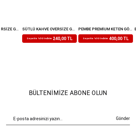
SÜTLÜ KAHVE OVERSIZE GÖMLEK
SÜTLÜ KAHVE OVERSIZE GÖMLEK
PEMBE PREMIUM KETEN GÖMLEK
₺479,99
₺799,99
240,00 TL
400,00 TL
Sepette %50 İndirim
Sepette %50 İndirim
BÜLTENIMIZE ABONE OLUN
Gönder