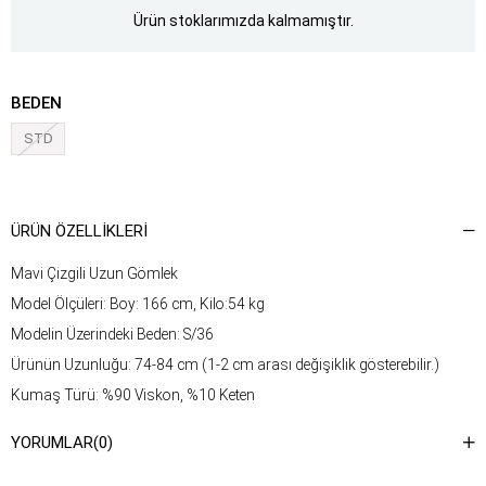
Ürün stoklarımızda kalmamıştır.
BEDEN
STD
ÜRÜN ÖZELLIKLERI
Mavi Çizgili Uzun Gömlek
Model Ölçüleri: Boy: 166 cm, Kilo:54 kg
Modelin Üzerindeki Beden: S/36
Ürünün Uzunluğu: 74-84 cm (1-2 cm arası değişiklik gösterebilir.)
Kumaş Türü: %90 Viskon, %10 Keten
Yıkama Talimatı : Ürünün iç kısmında bulunan etiketten yıkama
YORUMLAR
(0)
talimatına ulaşabilirsiniz.