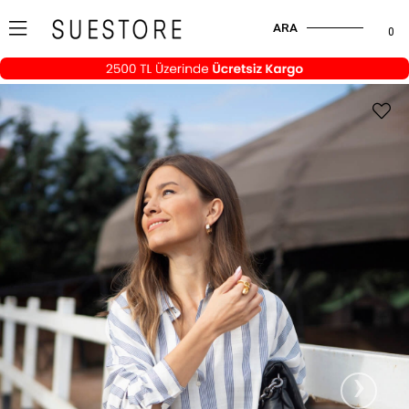
ARA
0
›