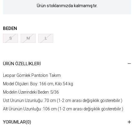
Ürün stoklarımızda kalmamıştır.
BEDEN
S
M
L
ÜRÜN ÖZELLIKLERI
Leopar Gömlek Pantolon Takım
Model Ölçüleri: Boy: 166 cm, Kilo:54 kg
Modelin Üzerindeki Beden: S/36
Üst Ürünün Uzunluğu: 70 cm (1-2 cm arası değişiklik gösterebilir.)
Alt Ürünün Uzunluğu :106 cm (1-2 cm arası değişiklik gösterebilir.)
Kumaş Türü: %100 Pamuk
YORUMLAR
(0)
Yıkama Talimatı : Ürünün iç kısmında bulunan etiketten yıkama
talimatına ulaşabilirsiniz.