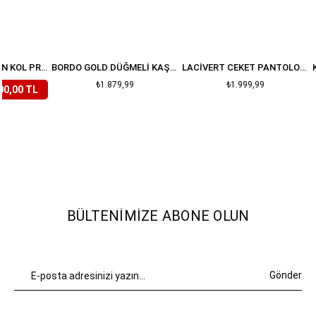
LILA ÇIÇEKLI BALON KOL PREMIUM TAKIM
BORDO GOLD DÜĞMELI KAŞE ETEK CEKET TAKIM
LACIVERT CEKET PANTOLON DENIM TAKIM
₺1.879,99
₺1.999,99
00,00 TL
BÜLTENIMIZE ABONE OLUN
Gönder